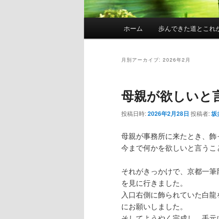
メ
ホーム
歩んできた道とこれ
イ
ン
メ
月別アーカイブ:
2026年2月
ニ
ュ
母親が欲しいと
ー
投稿日時:
2026年2月28日
投稿者:
坂
母親が事務所に来たとき、飾
今まで何かを欲しいと言うこ
それがきっかけで、京都一筆
を見に行きました。
入口右側に飾られていた白龍
にお願いしました。
そしてようやく完成し、手元