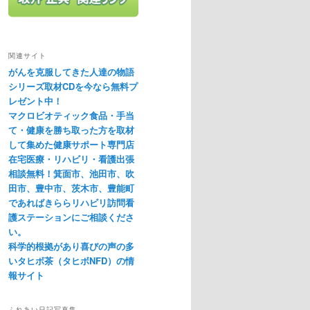
関連サイト
がんを克服してきた人達の物語
シリーズ取材CDを今なら無料プ
レゼント中！
マクロビオティック食品・手当
て・健康を勝ち取った方を取材
して集めた健康サポート専門店
在宅医療・リハビリ・看護出張
相談無料！箕面市、池田市、吹
田市、豊中市、茨木市、豊能町
であればきららリハビリ訪問看
護ステーションにご相談くださ
い。
科学的根拠があり喜びの声の多
いタヒボ茶（タヒボNFD）の情
報サイト
ふれあい日記写真集