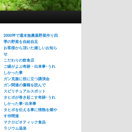
2000坪で週末無農薬野菜作り四
季の野菜を自給自足
お客様から頂いた嬉しいお知ら
せ
こだわりの飲食店
ご縁がよぶ奇跡・出来事･うれ
しかった事
ガン克服に役に立つ講演会
ガン関連の書籍を読んで
スピリチュアルスポット
タヒボが巻き起こす奇跡･うれ
しかった事･出来事
タヒボを伝える事に情熱を燃や
す仲間達
マクロビオティック食品
ラジウム温泉