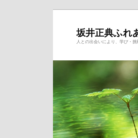
メ
サ
イ
ブ
ン
コ
坂井正典ふれ
コ
ン
人との出会いにより、学び・挑
ン
テ
テ
ン
ン
ツ
ツ
へ
へ
移
移
動
動