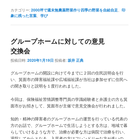
カテゴリー:
2000坪で週末無農薬野菜作り四季の野菜を自給自足
、
印
象に残った言葉
、
学び
グループホームに対しての意見
交換会
投稿日時:
2020年1月19日
投稿者:
坂井 正典
グループホームの開設に向けて今までに２回の住民説明会を行
い、箕面市の障害福祉課や広域福祉課が当社は参加せずに住民へ
の聞き取りと説明を１度行われました。
今回は、保険福祉苦情調整専門員の学識経験者と弁護士の方も箕
面市がお招きして、箕面市が主催で意見交換会が行われました。
知的・精神の障害者のグループホームの運営を行っている代表の
方のお話で、グループホームで生活しようとする方は、地域で暮
らしていけるような方で、治療が必要な方は病院で治療を行い、
退院してからとなる。入居者の方はフレンドリーな方が多いの