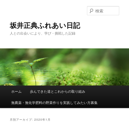
メ
サ
イ
ブ
検
ン
コ
索
コ
ン
坂井正典ふれあい日記
ン
テ
人との出会いにより、学び・挑戦した記録
テ
ン
ン
ツ
ツ
へ
へ
移
移
動
動
メ
ホーム
歩んできた道とこれからの取り組み
イ
ン
無農薬・無化学肥料の野菜作りを実践してみたい方募集
メ
ニ
ュ
月別アーカイブ:
2020年1月
ー