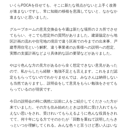
いくらPDCAを任せても、そこに新たな視点がないと上手く改善
が進まないですし、常に知能の移植を意識してないと、なかなか
進まないと思いました。
グループホームの意見交換会を今週は新たな場所の２カ所でさせ
てもらい、そこでも想定外の質問がありました。建築協定から地
区計画の流れや住宅地の境目で違う区画での今までの出来事、戸
建専用住宅という解釈、違う事業者のお客様への説明への想定、
実際の支援計画などより具体的な話の要望などがありました。
やはり色んな方の見方があるから全く想定できない意見があった
ので、私からしたら経験・勉強不足とも言えます。これをまだ認
定ももらってないのでわかりませんでは、みなさんは納得しない
も当然でありますし、説明会をして意見をもらい勉強をさせても
らっているのが現状です。
今日の説明会の時に偶然に以前に人をご紹介してくださった方が
来ていました。その方も住み始めたときは住民に受け入れてもら
えない思いをされ、受けれいてもらえるように色んな役員をされ
てて、何十年になる方でそのかたが「回数を重ねて説明したらき
っといつか理解してくれる。みんな色々と言うけど悪い人はいな