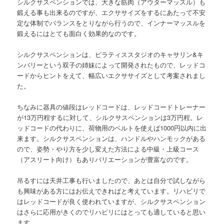
シルクサスペンションでは、大きな筋肉（アウターマッスル）も
鍛える事も出来るのですが、エクササイズをするにあたって不安
定な体制でバランスをとりながら行うので、インナーマッスルを
鍛えるにはとても面白く効果的なのです。
シルクサスペンションは、ピラティススタジオのキャサリン&キ
ンバリーという双子の姉妹によって開発されたもので、レッドコ
ードからヒントをえて、幅広いエクササイズとして考案されまし
た。
ちなみに器具の値段はレッドコードは、レッドコードトレーナー
が13万円程するに対して、シルクサスペンションは3万円程。レ
ッドコードの代わりに、荷物用のベルトを使えば1000円以内に出
来ます。シルクサスペンションは、ハンドルやハンモックがある
ので、姿勢・やり方を少し変えた方法による中級・上級コース
（アスリート向け）もありバリエーションが豊富なのです。
吊るすには天井工事も行いましたので、あとは自分で試しながら
も興味がある方にはお伝えできればと考えています。リハビリで
はレッドコードが良く使われていますが、シルクサスペンション
はさらに応用がきくのでリハビリにはとっても適していると思い
ます。