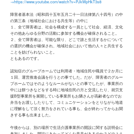
→https://www.youtube.com/watch?v=PJkWpHkT3s8
障害者基本法（昭和四十五年五月二十一日法律第八十四号）の中
の第三条（地域社会における共生等）の中に
１、全て障害者は、社会を構成する一員として社会、経済、文化
その他あらゆる分野の活動に参加する機会が確保されること。
２、全て障害者は、可能な限り、どこで誰と生活するかについて
の選択の機会が確保され、地域社会において他の人々と共生する
ことを妨げられないこと。
ともあるのです。
認知症のグループホームでは利用者・地域住民や職員で２か月に
１回、運営推進会議を行うとの事でした。だが、障害者のグルー
プホームではそのようなルールがないとの事でしたが、事業所の
中には餅つきなどをする時に地域住民の方と交流したり、就労支
援B型事業所を展開している事業所もお隣さんが高齢者なのでお
弁当をお渡ししたりして、コミュニケーションをとりながら地道
に理解をして頂く努力をされている事も、会が終わってからお聞
きする事も出来ました。
午後からは、別の場所で生活介護事業所の開設に関する説明会に
参加しました。開設にあたってどんな意見があるのか？どのよう