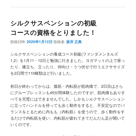
シルクサスペンションの初級
コースの資格をとりました！
投稿日時:
2020年1月12日
投稿者:
坂井 正典
シルクサスペンションの養成コース初級(ファンダメンタルズ
1,2）を1月11・12日と勉強に行きました。ヨガマットの上で座っ
たり、膝立ち、立ったり、仰向け・うつ伏せで行うエクササイズ
を2日間で110種類ほど行いました。
初日が終わってからは、腹筋・内転筋が筋肉痛で、2日目はさら
にグループレッスンも45分間体験したのですが、筋肉痛もありす
べてを完璧にはできませんでした。しかもシルクサスペンション
に立ってハンドルを持っても歩く動作をすると、不安定なのでバ
ランスをとるために内もも（内転筋）を使うので、歩く動作をす
るだけで内転筋を使い、内転筋が疲れてきてだんだん足が開いて
いくのです。