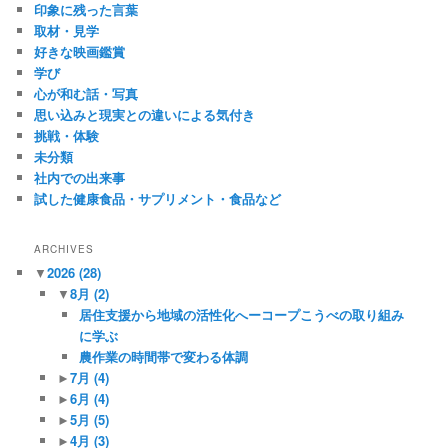
印象に残った言葉
取材・見学
好きな映画鑑賞
学び
心が和む話・写真
思い込みと現実との違いによる気付き
挑戦・体験
未分類
社内での出来事
試した健康食品・サプリメント・食品など
ARCHIVES
▼
2026
(28)
▼
8月
(2)
居住支援から地域の活性化へーコープこうべの取り組み
に学ぶ
農作業の時間帯で変わる体調
►
7月
(4)
►
6月
(4)
►
5月
(5)
►
4月
(3)