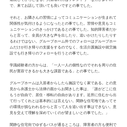
で、来てお話して頂いても良いですとの事でした。
それと、お隣さんの苦情によってコミュニケーションが生まれて
関係性が気付けるようになったとの事でした。苦情や意見もコミ
ュニケーションのきっかけであるとの事でした。知的障害者だか
らと言って、全員が大きな声を出したり、追いかけたりしたりす
るわけではない。グループホーム外でのフォローはグループホー
ムだけが行き帰りの支援をするのでなく、生活介護施設や就労施
設でも行き帰りのフォローを行うとの事でした。
学識経験者の方からは、「一人一人の個性なのでそれを周りの住
民が寛容できるかも大きな課題である」との事でした。
グループホームは入居者からしたら施設でなく家である。との意
見から弁護士から法律の面からお聞きした事は、「誰がどこに住
もうが自由で、居住・移転の自由があります。近所に住むから出
て行ってくれとは基本的には言えない。閑静な住宅地であってそ
の環境が損なわれるからと言って人を追い出す事はできない。意
見を交えて理解を深めていくのが望ましいとの事でした。」
閑静な住宅街でゆずるバスが通るところは、障害者の方も便利で