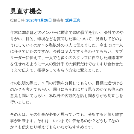
見直す機会
投稿日時:
2020年1月26日
投稿者:
坂井 正典
年末に30名ほどのメンバーに匿名で30の質問を行い、会社でのや
りがい、目的、環境などを質問した事について、見直してどのよ
うにしていくのか？を私以外の３人に伝えました。今までは一人
に任せていたのですが、今後は３人ですり合わせてもらい、サブ
リーダーに伝えて、一人でも多くのスタッフに自立した組織運営
を任せれるように一人の受け手での解釈だけでなくすり合わせた
うえで伝えて、指導をしてもらう方法に変えました。
その説明の際に、１日の行動を分析してもらい、目標に近づける
のか？も考えてもらい、周りにもそれはどう思うのか？も他人の
意見も聞いてもらい、私以外の客観的な話も聞きながら見直しを
行いました。
その人は、その仕事が必要と思っていても、分析すると切り離す
事が出来ます。それは、いつまでに任せるのか？どうしてなの
か？も伝えたり考えてもらいながらすすめます。