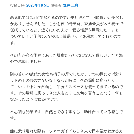
投稿日時:
2020年1月5日
投稿者:
坂井 正典
高速船では2時間で帰れるのですが乗り遅れて、4時間かかる船し
かありませんでした。しかも夜10時出発。家族全員が木の椅子で
仮眠していると、近くにいた人が「寝る場所を用意した！」と、
ついていくと子供3人が寝れる簡易ベッドを用意してくれたので
す。
その方が寝る予定であった場所だったのになんて優しい方だと海
外で感動しました。
隣の若い20歳代の女性も椅子の席でしたが、いつの間にか2段ベ
ッドの下の段の方がいなくなった時に、その場所に座ったりし
て、いつのまにか占領し、半分のスペースを使って寝ているので
す。その場所に戻ってきた人もとくに文句を言うことなく、何も
なかったように寝るのです。
不思議な光景です。自然とできる事をし、助け合っている感じで
す。
船に乗り遅れた際も、ツアーガイドらしき人で日本語がわかる方