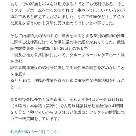
あり、その家族もバスを利用できるのでとても便利である。そし
てグループホームをするのであれば一生やってほしいというのが
望みであると教えてくださいました。なので住民がどうして色々
な意見を言うのかも真摯に受け止めてほしいとの事でした。
そして内海議員の話の中で、障害を理由とする差別の解消の推進
に関する法律案に対する附帯決議の中の紹介がありました。衆議
院内閣委員会（平成25年5月29日）の第５で
「国及び地方公共団体において、グループホームやケアホーム等
を含む、
障害者関連施設の認可等に際して周辺住民の同意を求めないこと
を徹底す
るとともに、住民の理解を得るために積極的な啓発活動を行うこ
と。」
意見交換会以外でも箕面市議会 令和元年第4回定例会12月18日
（水曜日）本会議（第2日）で内海辰郷議員が動画配信の４時間
２０分１７秒ぐらいから３０分ほど施設コンフリクトの解消につ
いて一般質問をしています。
動画配信のページはこちら