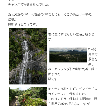
チャンスで写せませんでした。
あと河童のCM、化粧品のCMなどにもよくこのあたり一帯の川、
渓谷が
撮影されるそうです。
右に左にすばらしい景色が続きま
す。
2時間
列車で
景色を
楽し
み、キュランダ村の駅に到着。緑に
囲まれた
駅です。
キュランダ村から町にゴンドラ「ス
カイレール」で帰りました。
このゴンドラで移動する距離は、現
在世界第2位の長さなのですが、