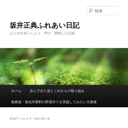
メ
サ
イ
ブ
検
ン
コ
索
コ
ン
坂井正典ふれあい日記
ン
テ
人との出会いにより、学び・挑戦した記録
テ
ン
ン
ツ
ツ
へ
へ
移
移
動
動
メ
ホーム
歩んできた道とこれからの取り組み
イ
ン
無農薬・無化学肥料の野菜作りを実践してみたい方募集
メ
ニ
ュ
月別アーカイブ:
2007年1月
ー