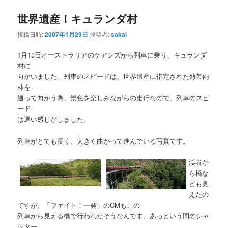
世界遺産！キュランダ村
投稿日時:
2007年1月29日
投稿者:
sakai
1月13日オーストラリアのケアンズから列車に乗り、キュランダ
村に
向かいました。列車のスピードは、世界遺産に指定された熱帯雨
林を
通って向かう為、景色を楽しみながらの走行なので、列車のスピ
ード
は遅い感じがしました。
列車がとても長く、大きく曲がって進んでいる写真です。
渓谷か
ら橋な
ども見
えたの
ですが、「ファイト！一発」のCMもこの
列車から見える橋で行われたそうなんです。あっという間のシャ
ッター