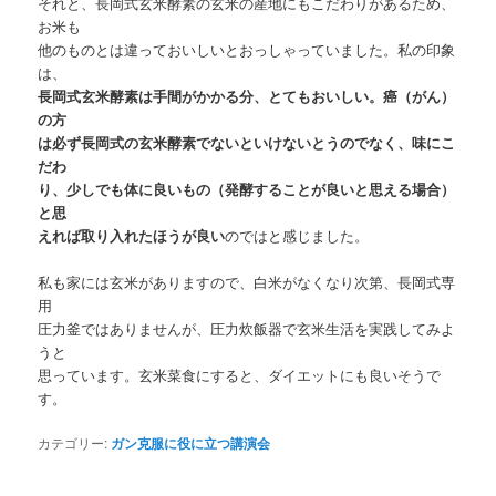
それと、長岡式玄米酵素の玄米の産地にもこだわりがあるため、
お米も
他のものとは違っておいしいとおっしゃっていました。私の印象
は、
長岡式玄米酵素は手間がかかる分、とてもおいしい。癌（がん）
の方
は必ず長岡式の玄米酵素でないといけないとうのでなく、味にこ
だわ
り、少しでも体に良いもの（発酵することが良いと思える場合）
と思
えれば取り入れたほうが良い
のではと感じました。
私も家には玄米がありますので、白米がなくなり次第、長岡式専
用
圧力釜ではありませんが、圧力炊飯器で玄米生活を実践してみよ
うと
思っています。玄米菜食にすると、ダイエットにも良いそうで
す。
カテゴリー:
ガン克服に役に立つ講演会