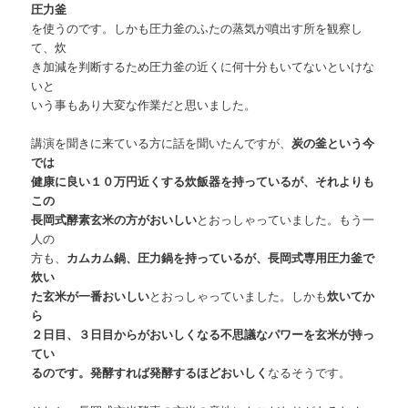
圧力釜
を使うのです。しかも圧力釜のふたの蒸気が噴出す所を観察し
て、炊
き加減を判断するため圧力釜の近くに何十分もいてないといけな
いと
いう事もあり大変な作業だと思いました。
講演を聞きに来ている方に話を聞いたんですが、
炭の釜という今
では
健康に良い１０万円近くする炊飯器を持っているが、それよりも
この
長岡式酵素玄米の方がおいしい
とおっしゃっていました。もう一
人の
方も、
カムカム鍋、圧力鍋を持っているが、長岡式専用圧力釜で
炊い
た玄米が一番おいしい
とおっしゃっていました。しかも
炊いてか
ら
２日目、３日目からがおいしくなる不思議なパワーを玄米が持っ
てい
るのです。発酵すれば発酵するほどおいしく
なるそうです。