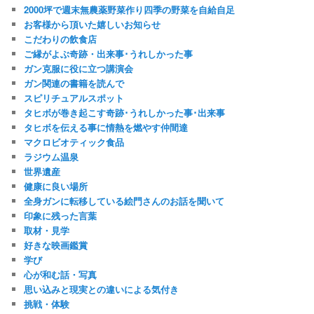
2000坪で週末無農薬野菜作り四季の野菜を自給自足
お客様から頂いた嬉しいお知らせ
こだわりの飲食店
ご縁がよぶ奇跡・出来事･うれしかった事
ガン克服に役に立つ講演会
ガン関連の書籍を読んで
スピリチュアルスポット
タヒボが巻き起こす奇跡･うれしかった事･出来事
タヒボを伝える事に情熱を燃やす仲間達
マクロビオティック食品
ラジウム温泉
世界遺産
健康に良い場所
全身ガンに転移している絵門さんのお話を聞いて
印象に残った言葉
取材・見学
好きな映画鑑賞
学び
心が和む話・写真
思い込みと現実との違いによる気付き
挑戦・体験