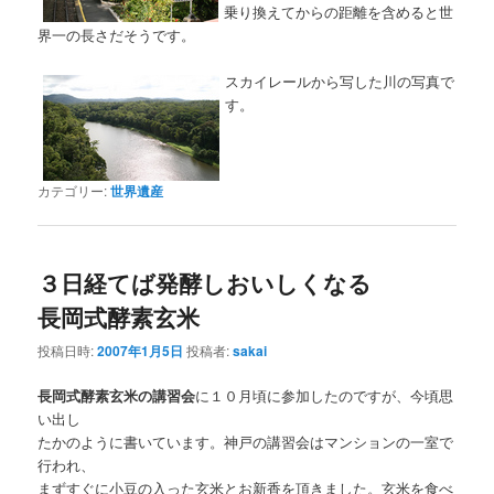
乗り換えてからの距離を含めると世
界一の長さだそうです。
スカイレールから写した川の写真で
す。
カテゴリー:
世界遺産
３日経てば発酵しおいしくなる
長岡式酵素玄米
投稿日時:
2007年1月5日
投稿者:
sakai
長岡式酵素玄米の講習会
に１０月頃に参加したのですが、今頃思
い出し
たかのように書いています。神戸の講習会はマンションの一室で
行われ、
まずすぐに小豆の入った玄米とお新香を頂きました。玄米を食べ