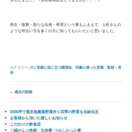
再生・復興・新たな出発・希望という事もふまえて、上杉さんの
ような明るい方を多くの方に知ってもらいたいと思いました。
カテゴリー:
ガン克服に役に立つ講演会
、
印象に残った言葉
、
取材・見
学
投
←
過去の投稿
稿
ナ
ビ
2000坪で週末無農薬野菜作り四季の野菜を自給自足
ゲ
お客様から頂いた嬉しいお知らせ
ー
こだわりの飲食店
シ
ご縁がよぶ奇跡・出来事･うれしかった事