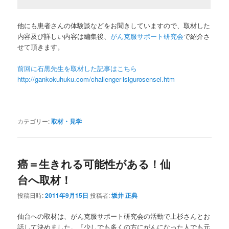
他にも患者さんの体験談などをお聞きしていますので、取材した
内容及び詳しい内容は編集後、
がん克服サポート研究会
で紹介さ
せて頂きます。
前回に石黒先生を取材した記事はこちら
http://gankokuhuku.com/challenger-isigurosensei.htm
カテゴリー:
取材・見学
癌＝生きれる可能性がある！仙
台へ取材！
投稿日時:
2011年9月15日
投稿者:
坂井 正典
仙台への取材は、がん克服サポート研究会の活動で上杉さんとお
話して決めました。『少しでも多くの方にがんになった人でも元