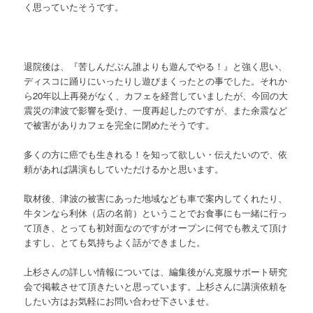
く思っていたそうです。
退院後は、『苦しんだぶん誰よりも遊んでやる！』と強く思い、
ディスコに踊りにいったりし遊びまくったとの事でした。それか
ら20年以上再発がなく、カフェを経営していましたが、今回の大
震災の津波で影響を受け、一度再起したのですが、また余震など
で被害がありカフェを完全に閉めたそうです。
多くの方に癌でも生きれる！を知って欲しい・伝えたいので、依
頼があれば講演もしていただけるかと思います。
取材後、津波の被害にあった地域なども車で案内してくれたり、
牛タンなら利休（店の名前）ということでお食事にも一緒に行っ
て頂き、とっても初対面なのですがオープンに何でも教えて頂け
ますし、とても気持ちよく話ができました。
上杉さんの詳しい情報については、編集後がん克服サポート研究
会で掲載させて頂きたいと思っています。上杉さんに講演依頼を
したい方はお気軽にお問い合わせ下さいませ。