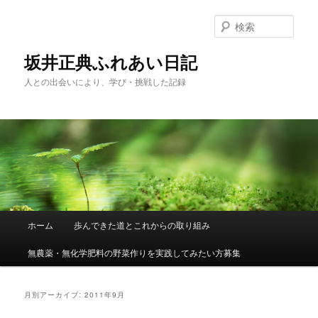
メ
サ
イ
ブ
検
ン
コ
索
コ
ン
坂井正典ふれあい日記
ン
テ
人との出会いにより、学び・挑戦した記録
テ
ン
ン
ツ
ツ
へ
へ
移
移
動
動
メ
ホーム
歩んできた道とこれからの取り組み
イ
ン
無農薬・無化学肥料の野菜作りを実践してみたい方募集
メ
ニ
ュ
月別アーカイブ:
2011年9月
ー