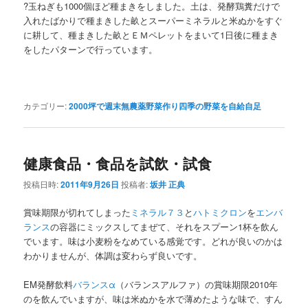
?玉ねぎも1000個ほど種まきをしました。土は、発酵鶏糞だけで
入れたばかりで種まきした畝とスーパーミネラルと米ぬかをすぐ
に耕して、種まきした畝とＥＭペレットをまいて1日後に種まき
をしたパターンで行っています。
カテゴリー:
2000坪で週末無農薬野菜作り四季の野菜を自給自足
健康食品・食品を試飲・試食
投稿日時:
2011年9月26日
投稿者:
坂井 正典
賞味期限が切れてしまった
ミネラル７３
と
ハトミクロン
を
エンバ
ランス
の容器にミックスしてまぜて、それをスプーン1杯を飲ん
でいます。味は小麦粉をなめている感覚です。どれが良いのかは
わかりませんが、体調は変わらず良いです。
EM発酵飲料
バランスα
（バランスアルファ）の賞味期限2010年
のを飲んでいますが、味は米ぬかを水で薄めたような味で、すん