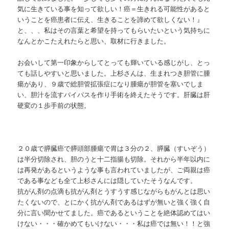
気に生きている事を知って欲しい！癌＝生きれる可能性があると
いうことを癌患者に伝え、生きることを諦めて欲しくない！』
と、、、私はその言葉と希望を持ってもらいたいという気持ちに
なんとかこたえれたらと思い、取材に行きました。
お会いして第一印象からしてとっても輝いている感じがし、とっ
ても話しやすいと思いました。上杉さんは、生まれつき胆管に腫
瘍があり、９歳で総胆管拡張症になり腫瘍が胆管を塞いでしま
い、胆汁を流すバイパスを作り手術を終えたそうです。肝臓は肝
硬変の１歩手前の状態。
２０歳で膵臓癌で膵頭部腫瘍で胃は３分の２、膵臓（すいぞう）
は半分切除され、胆のうと十二指腸も切除。それから半年以内に
は再発があるというような事も言われていましたが、ご両親は癌
である事なども全て上杉さんには隠していたそうなんです。
抗がん剤の点滴も抗がん剤とうすうす感じながらもがんとは思い
たくないので、とにかく抗がん剤であるはずが無いと強く強く自
分に言い聞かせてました。癌であるということを絶体認めてはい
けない・・・確かめてもいけない・・・私は癌では無い！！と強