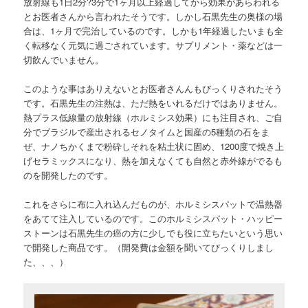
放射線も1日2分?3分で1ヶ月以上経過してから効果があらわれる
とお医者さんから言われたそうです。しかし石黒先生の奥様の場
合は、1ヶ月で完治しているのです。しかも1年経過したいまも全
く転移なく元気に過ごされています。サプリメント・薬などは一
切飲んでいません。
このような事はありえないとお医者さんんもびっくりされたそう
です。石黒先生の注熱は、ただ熱をいれるだけではありません。
熱プラス低線量の放射線（ホルミシス効果）にも注目され、ご自
分でブラジルで産出されるセノタイムと国産の5種類の石をま
ぜ、ナノちかくまで粉砕しそれを粘土状に固め、1200度で焼き上
げセラミックスになり、熱を加えなくても自然と赤外線がでるも
のを開発したのです。
これをさらに布に入れ込んだものが、ホルミシスパットで温熱器
をあてて注入しているのです。このホルミシスパット・ハッピー
ストーンは石黒先生の癌の方に少しでも役に立ちたいという思い
で開発した商品です。（開発費は金額を聞いてびっくりしまし
た、、、）