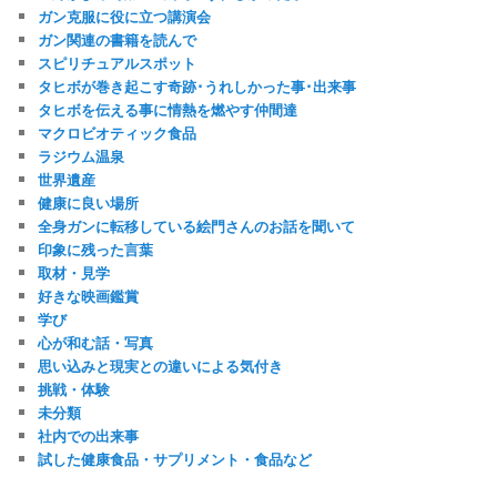
ョ
ガン克服に役に立つ講演会
ン
ガン関連の書籍を読んで
スピリチュアルスポット
タヒボが巻き起こす奇跡･うれしかった事･出来事
タヒボを伝える事に情熱を燃やす仲間達
マクロビオティック食品
ラジウム温泉
世界遺産
健康に良い場所
全身ガンに転移している絵門さんのお話を聞いて
印象に残った言葉
取材・見学
好きな映画鑑賞
学び
心が和む話・写真
思い込みと現実との違いによる気付き
挑戦・体験
未分類
社内での出来事
試した健康食品・サプリメント・食品など