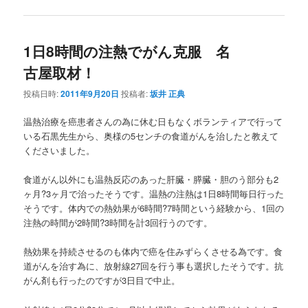
1日8時間の注熱でがん克服 名
古屋取材！
投稿日時:
2011年9月20日
投稿者:
坂井 正典
温熱治療を癌患者さんの為に休む日もなくボランティアで行って
いる石黒先生から、奥様の5センチの食道がんを治したと教えて
くださいました。
食道がん以外にも温熱反応のあった肝臓・膵臓・胆のう部分も2
ヶ月?3ヶ月で治ったそうです。温熱の注熱は1日8時間毎日行った
そうです。体内での熱効果が6時間?7時間という経験から、1回の
注熱の時間が2時間?3時間を計3回行うのです。
熱効果を持続させるのも体内で癌を住みずらくさせる為です。食
道がんを治す為に、放射線27回を行う事も選択したそうです。抗
がん剤も行ったのですが3日目で中止。