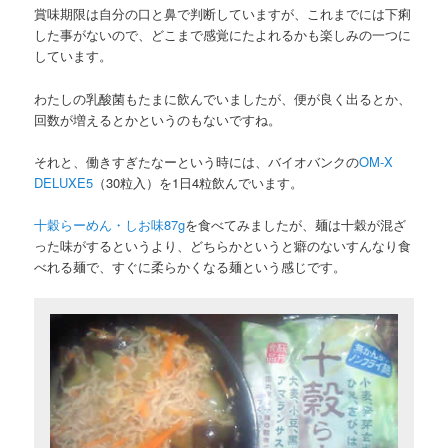
賞味期限は自分の口と鼻で判断していますが、これまでには下痢
した事がないので、どこまで感覚にたよれるかも楽しみの一つに
しています。
わたしの乳酸菌もたまに飲んでいましたが、便が良く出るとか、
回数が増えるとかというのもないですね。
それと、働きすぎたなーという時には、バイオバンクの
OM-X
DELUXE5
（30粒入）を1日4粒飲んでいます。
十穀らーめん・しお味87g
を食べてみましたが、麺は十穀が混ざ
った味がするというより、どちらかというと癖のないすんなり食
べれる麺で、すぐに柔らかくなる麺という感じです。