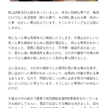
私は試験当日も娘を叱っていました。本当に些細な事です。勉強
だけでなく生活態度・関りの事で、今の間に教えれる事・気付い
た事・おかしい事は伝えています。そこにタイミングなどは気に
しません。
気になった事は直接本人に確認したりします。今週はおかしいと
思った事を確認するために面談や電話をし、色んな事実がわかっ
てきました。実際に面談を行うと、不手際・確認不足があった
り、家から遠い勤務場所を選んだのも、その方の趣味で仕事が終
わってから趣味が楽しめるという意外な事も聞けました。
人に任せると、その方の感性でしか質問や受け取る事が出来ず、
思い込みだった事実がわかったりして、結果的に印象が変わる事
もあります。なので、問題が起こった時には必ず双方の確認をし
ないといけないと考えています。そうしないと事実がつかめない
のです。
介護士の方の紹介で農業で就労継続支援B型事業所を行っている
方を紹介してもらい、電話でお話しする機会を頂きました。話を