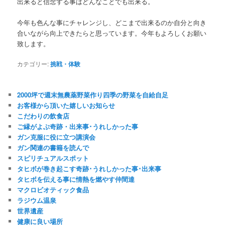
出来ると信念する事はどんなことでも出来る。
今年も色んな事にチャレンジし、どこまで出来るのか自分と向き
合いながら向上できたらと思っています。今年もよろしくお願い
致します。
カテゴリー:
挑戦・体験
2000坪で週末無農薬野菜作り四季の野菜を自給自足
お客様から頂いた嬉しいお知らせ
こだわりの飲食店
ご縁がよぶ奇跡・出来事･うれしかった事
ガン克服に役に立つ講演会
ガン関連の書籍を読んで
スピリチュアルスポット
タヒボが巻き起こす奇跡･うれしかった事･出来事
タヒボを伝える事に情熱を燃やす仲間達
マクロビオティック食品
ラジウム温泉
世界遺産
健康に良い場所