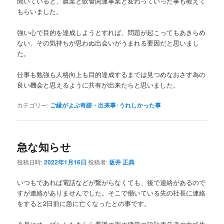
聞いていると、農業と飲食関連事業と変わっていった事も教えて
もらいました。
強い心で目的を達成しようとすれば、問題が起こってもあきらめ
ない、その気持ちが思わぬ出会いがうまれる要因だと思いまし
た。
仕事も勉強も人格向上も目的達成するまでは見つめなおさす為の
良い機会と思えるように共有が出来たらと思いました。
カテゴリー:
ご縁がよぶ奇跡・出来事･うれしかった事
急な知らせ
投稿日時:
2022年1月16日
投稿者:
坂井 正典
いつもであれば電話などが繋がらなくても、後で連絡があるので
すが連絡がありませんでした。そこで働いている先の社長に連絡
をすると2日前に急に亡くなったとの事です。