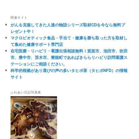
関連サイト
がんを克服してきた人達の物語シリーズ取材CDを今なら無料プ
レゼント中！
マクロビオティック食品・手当て・健康を勝ち取った方を取材し
て集めた健康サポート専門店
在宅医療・リハビリ・看護出張相談無料！箕面市、池田市、吹田
市、豊中市、茨木市、豊能町であればきららリハビリ訪問看護ス
テーションにご相談ください。
科学的根拠があり喜びの声の多いタヒボ茶（タヒボNFD）の情報
サイト
ふれあい日記写真集