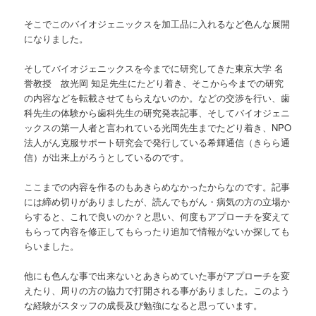
そこでこのバイオジェニックスを加工品に入れるなど色んな展開
になりました。
そしてバイオジェニックスを今までに研究してきた東京大学 名
誉教授 故光岡 知足先生にたどり着き、そこから今までの研究
の内容などを転載させてもらえないのか。などの交渉を行い、歯
科先生の体験から歯科先生の研究発表記事、そしてバイオジェニ
ックスの第一人者と言われている光岡先生までたどり着き、NPO
法人がん克服サポート研究会で発行している希輝通信（きらら通
信）が出来上がろうとしているのです。
ここまでの内容を作るのもあきらめなかったからなのです。記事
には締め切りがありましたが、読んでもがん・病気の方の立場か
らすると、これで良いのか？と思い、何度もアプローチを変えて
もらって内容を修正してもらったり追加で情報がないか探しても
らいました。
他にも色んな事で出来ないとあきらめていた事がアプローチを変
えたり、周りの方の協力で打開される事がありました。このよう
な経験がスタッフの成長及び勉強になると思っています。