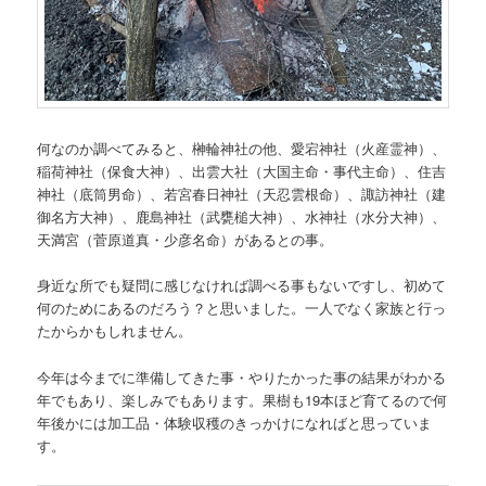
何なのか調べてみると、榊輪神社の他、愛宕神社（火産霊神）、
稲荷神社（保食大神）、出雲大社（大国主命・事代主命）、住吉
神社（底筒男命）、若宮春日神社（天忍雲根命）、諏訪神社（建
御名方大神）、鹿島神社（武甕槌大神）、水神社（水分大神）、
天満宮（菅原道真・少彦名命）があるとの事。
身近な所でも疑問に感じなければ調べる事もないですし、初めて
何のためにあるのだろう？と思いました。一人でなく家族と行っ
たからかもしれません。
今年は今までに準備してきた事・やりたかった事の結果がわかる
年でもあり、楽しみでもあります。果樹も19本ほど育てるので何
年後かには加工品・体験収穫のきっかけになればと思っていま
す。