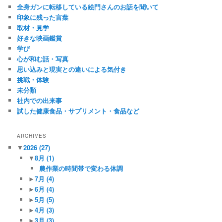
全身ガンに転移している絵門さんのお話を聞いて
印象に残った言葉
取材・見学
好きな映画鑑賞
学び
心が和む話・写真
思い込みと現実との違いによる気付き
挑戦・体験
未分類
社内での出来事
試した健康食品・サプリメント・食品など
ARCHIVES
▼
2026
(27)
▼
8月
(1)
農作業の時間帯で変わる体調
►
7月
(4)
►
6月
(4)
►
5月
(5)
►
4月
(3)
►
3月
(3)