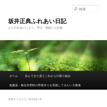
メ
サ
イ
ブ
検
ン
コ
索
コ
ン
坂井正典ふれあい日記
ン
テ
人との出会いにより、学び・挑戦した記録
テ
ン
ン
ツ
ツ
へ
へ
移
移
動
動
メ
ホーム
歩んできた道とこれからの取り組み
イ
ン
無農薬・無化学肥料の野菜作りを実践してみたい方募集
メ
ニ
ュ
月別アーカイブ:
2022年1月
ー