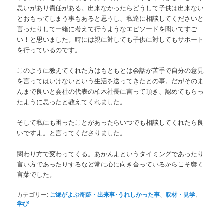
思いがあり責任がある。出来なかったらどうして子供は出来ない
とおもってしまう事もあると思うし、私達に相談してくださいと
言ったりして一緒に考えて行うようなエピソードを聞いてすご
い！と思いました。時には親に対しても子供に対してもサポート
を行っているのです。
このように教えてくれた方はもともとは会話が苦手で自分の意見
を言ってはいけないという生活を送ってきたとの事。だがそのま
んまで良いと会社の代表の柏木社長に言って頂き、認めてもらっ
たように思ったと教えてくれました。
そして私にも困ったことがあったらいつでも相談してくれたら良
いですよ。と言ってくださりました。
関わり方で変わってくる。あかんよというタイミングであったり
言い方であったりするなど常に心に向き合っているからこそ響く
言葉でした。
カテゴリー:
ご縁がよぶ奇跡・出来事･うれしかった事
、
取材・見学
、
学び