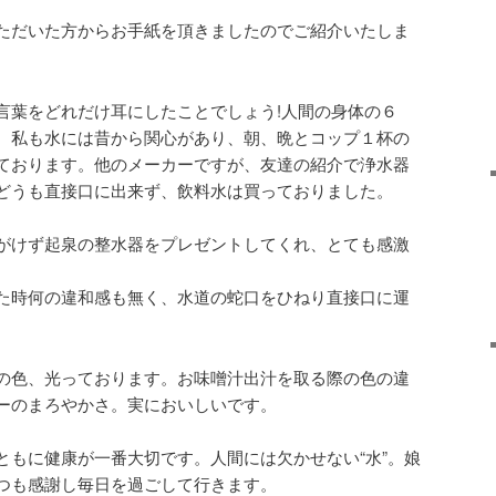
ただいた方からお手紙を頂きましたのでご紹介いたしま
言葉をどれだけ耳にしたことでしょう!人間の身体の６
。私も水には昔から関心があり、朝、晩とコップ１杯の
ております。他のメーカーですが、友達の紹介で浄水器
どうも直接口に出来ず、飲料水は買っておりました。
がけず起泉の整水器をプレゼントしてくれ、とても感激
た時何の違和感も無く、水道の蛇口をひねり直接口に運
の色、光っております。お味噌汁出汁を取る際の色の違
ーのまろやかさ。実においしいです。
ともに健康が一番大切です。人間には欠かせない“水”。娘
つも感謝し毎日を過ごして行きます。