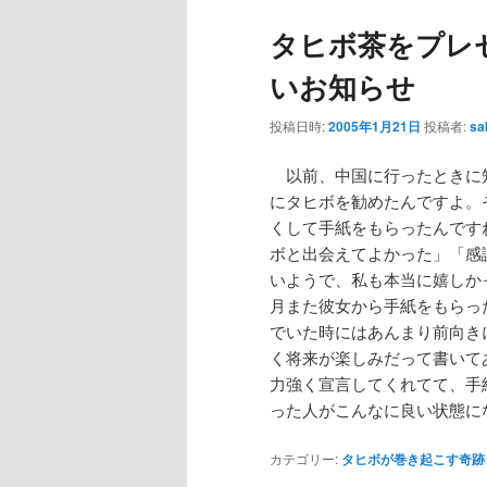
タヒボ茶をプレ
いお知らせ
投稿日時:
2005年1月21日
投稿者:
sa
以前、中国に行ったときに
にタヒボを勧めたんですよ。
くして手紙をもらったんです
ボと出会えてよかった」「感
いようで、私も本当に嬉しか
月また彼女から手紙をもらっ
でいた時にはあんまり前向き
く将来が楽しみだって書いて
力強く宣言してくれてて、手
った人がこんなに良い状態に
カテゴリー:
タヒボが巻き起こす奇跡