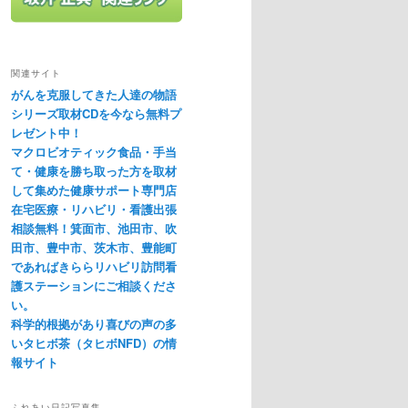
関連サイト
がんを克服してきた人達の物語
シリーズ取材CDを今なら無料プ
レゼント中！
マクロビオティック食品・手当
て・健康を勝ち取った方を取材
して集めた健康サポート専門店
在宅医療・リハビリ・看護出張
相談無料！箕面市、池田市、吹
田市、豊中市、茨木市、豊能町
であればきららリハビリ訪問看
護ステーションにご相談くださ
い。
科学的根拠があり喜びの声の多
いタヒボ茶（タヒボNFD）の情
報サイト
ふれあい日記写真集