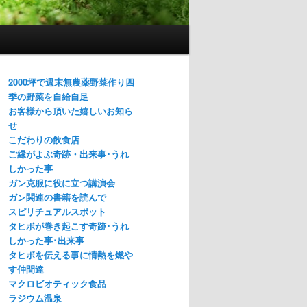
2000坪で週末無農薬野菜作り四
季の野菜を自給自足
お客様から頂いた嬉しいお知ら
せ
こだわりの飲食店
ご縁がよぶ奇跡・出来事･うれ
しかった事
ガン克服に役に立つ講演会
ガン関連の書籍を読んで
スピリチュアルスポット
タヒボが巻き起こす奇跡･うれ
しかった事･出来事
タヒボを伝える事に情熱を燃や
す仲間達
マクロビオティック食品
ラジウム温泉