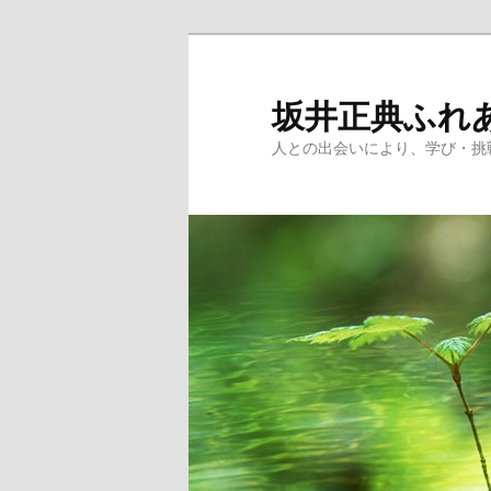
メ
サ
イ
ブ
ン
コ
坂井正典ふれ
コ
ン
人との出会いにより、学び・挑
ン
テ
テ
ン
ン
ツ
ツ
へ
へ
移
移
動
動