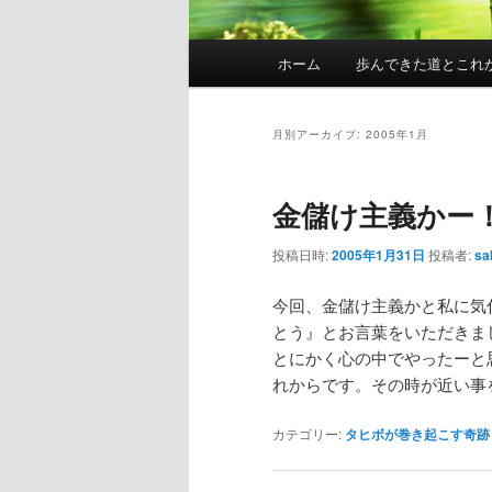
メ
ホーム
歩んできた道とこれ
イ
ン
メ
月別アーカイブ:
2005年1月
ニ
ュ
金儲け主義かー
ー
投稿日時:
2005年1月31日
投稿者:
sa
今回、金儲け主義かと私に気
とう』とお言葉をいただきま
とにかく心の中でやったーと
れからです。その時が近い事
カテゴリー:
タヒボが巻き起こす奇跡