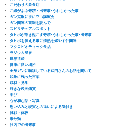
こだわりの飲食店
ご縁がよぶ奇跡・出来事･うれしかった事
ガン克服に役に立つ講演会
ガン関連の書籍を読んで
スピリチュアルスポット
タヒボが巻き起こす奇跡･うれしかった事･出来事
タヒボを伝える事に情熱を燃やす仲間達
マクロビオティック食品
ラジウム温泉
世界遺産
健康に良い場所
全身ガンに転移している絵門さんのお話を聞いて
印象に残った言葉
取材・見学
好きな映画鑑賞
学び
心が和む話・写真
思い込みと現実との違いによる気付き
挑戦・体験
未分類
社内での出来事