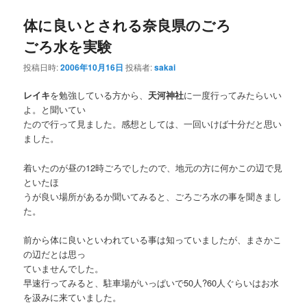
体に良いとされる奈良県のごろ
ごろ水を実験
投稿日時:
2006年10月16日
投稿者:
sakai
レイキ
を勉強している方から、
天河神社
に一度行ってみたらいい
よ。と聞いてい
たので行って見ました。感想としては、一回いけば十分だと思い
ました。
着いたのが昼の12時ごろでしたので、地元の方に何かこの辺で見
といたほ
うが良い場所があるか聞いてみると、ごろごろ水の事を聞きまし
た。
前から体に良いといわれている事は知っていましたが、まさかこ
の辺だとは思っ
ていませんでした。
早速行ってみると、駐車場がいっぱいで50人?60人ぐらいはお水
を汲みに来ていました。