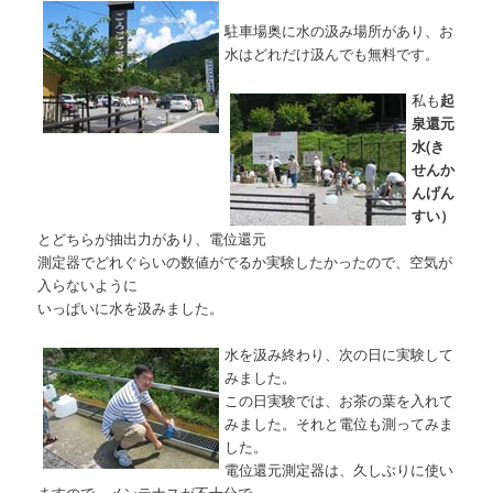
駐車場奥に水の汲み場所があり、お
水はどれだけ汲んでも無料です。
私も
起
泉還元
水(き
せんか
んげん
すい）
とどちらが抽出力があり、電位還元
測定器でどれぐらいの数値がでるか実験したかったので、空気が
入らないように
いっぱいに水を汲みました。
水を汲み終わり、次の日に実験して
みました。
この日実験では、お茶の葉を入れて
みました。それと電位も測ってみま
した。
電位還元測定器は、久しぶりに使い
ますので、メンテナスが不十分で