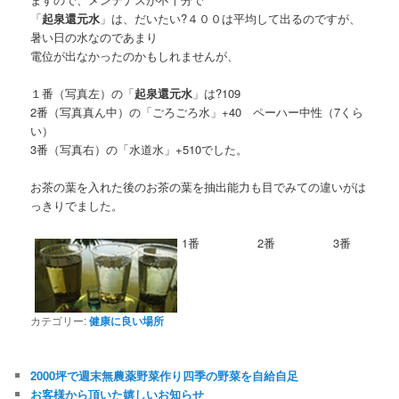
「
起泉還元水
」は、だいたい?４００は平均して出るのですが、
暑い日の水なのであまり
電位が出なかったのかもしれませんが、
１番（写真左）の「
起泉還元水
」は?109
2番（写真真ん中）の「ごろごろ水」+40 ペーハー中性（7くら
い）
3番（写真右）の「水道水」+510でした。
お茶の葉を入れた後のお茶の葉を抽出能力も目でみての違いがは
っきりでました。
1番 2番 3番
カテゴリー:
健康に良い場所
2000坪で週末無農薬野菜作り四季の野菜を自給自足
お客様から頂いた嬉しいお知らせ