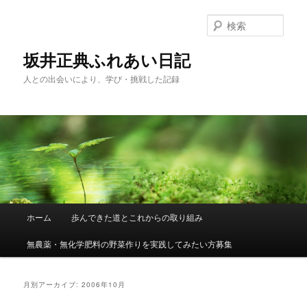
メ
サ
イ
ブ
検
ン
コ
索
コ
ン
坂井正典ふれあい日記
ン
テ
人との出会いにより、学び・挑戦した記録
テ
ン
ン
ツ
ツ
へ
へ
移
移
動
動
メ
ホーム
歩んできた道とこれからの取り組み
イ
ン
無農薬・無化学肥料の野菜作りを実践してみたい方募集
メ
ニ
ュ
月別アーカイブ:
2006年10月
ー