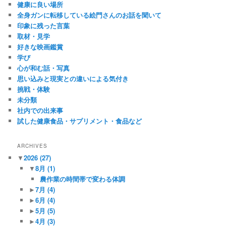
健康に良い場所
全身ガンに転移している絵門さんのお話を聞いて
印象に残った言葉
取材・見学
好きな映画鑑賞
学び
心が和む話・写真
思い込みと現実との違いによる気付き
挑戦・体験
未分類
社内での出来事
試した健康食品・サプリメント・食品など
ARCHIVES
▼
2026
(27)
▼
8月
(1)
農作業の時間帯で変わる体調
►
7月
(4)
►
6月
(4)
►
5月
(5)
►
4月
(3)