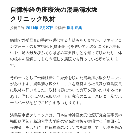
ナ
自律神経免疫療法の湯島清水坂
ビ
ゲ
クリニック取材
ー
シ
投稿日時:
2011年12月27日
投稿者:
坂井 正典
ョ
ン
病院で外反母趾の手術を選択する方法もありますが、ファィブコ
ンフォートの５本指靴下(矯正靴下)を履いて元の足に戻るお手伝
いや、足の形及びふくらはぎの重要性などを知って頂いたり、体
の根本を理解してもらう活動を病院でも行っている所がありま
す。
その一つとして松藤社長にご紹介を頂いた湯島清水坂クリニック
があります。湯島清水坂クリニックを経営する社長及び宮島院長
に取材を行いました。取材内容について許可を頂いたりするのも
あり、詳しくはがん克服サポート研究会のニュースレター及びホ
ームページなどでご紹介するつもりです。
湯島清水坂クリニックは、日本自律神経免疫治療研究会理事長の
福田稔医師と新潟大学大学院の安保徹教授が提唱する「福田−安
保理論」をもとに、自律神経のバランスを調整して、免疫を高め