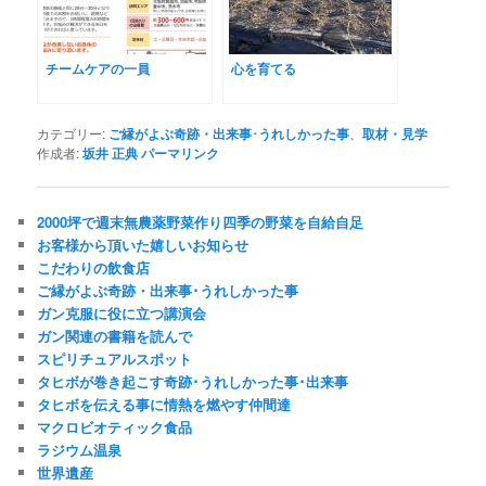
チームケアの一員
心を育てる
カテゴリー:
ご縁がよぶ奇跡・出来事･うれしかった事
、
取材・見学
作成者:
坂井 正典
パーマリンク
2000坪で週末無農薬野菜作り四季の野菜を自給自足
お客様から頂いた嬉しいお知らせ
こだわりの飲食店
ご縁がよぶ奇跡・出来事･うれしかった事
ガン克服に役に立つ講演会
ガン関連の書籍を読んで
スピリチュアルスポット
タヒボが巻き起こす奇跡･うれしかった事･出来事
タヒボを伝える事に情熱を燃やす仲間達
マクロビオティック食品
ラジウム温泉
世界遺産