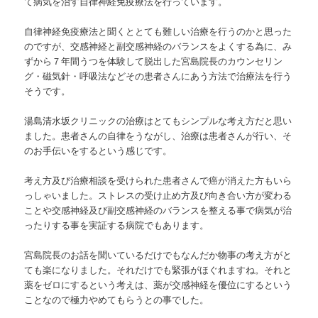
て病気を治す自律神経免疫療法を行っています。
自律神経免疫療法と聞くととても難しい治療を行うのかと思った
のですが、交感神経と副交感神経のバランスをよくする為に、み
ずから７年間うつを体験して脱出した宮島院長のカウンセリン
グ・磁気針・呼吸法などその患者さんにあう方法で治療法を行う
そうです。
湯島清水坂クリニックの治療はとてもシンプルな考え方だと思い
ました。患者さんの自律をうながし、治療は患者さんが行い、そ
のお手伝いをするという感じです。
考え方及び治療相談を受けられた患者さんで癌が消えた方もいら
っしゃいました。ストレスの受け止め方及び向き合い方が変わる
ことや交感神経及び副交感神経のバランスを整える事で病気が治
ったりする事を実証する病院でもあります。
宮島院長のお話を聞いているだけでもなんだか物事の考え方がと
ても楽になりました。それだけでも緊張がほぐれますね。それと
薬をゼロにするという考えは、薬が交感神経を優位にするという
ことなので極力やめてもらうとの事でした。