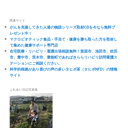
関連サイト
がんを克服してきた人達の物語シリーズ取材CDを今なら無料プ
レゼント中！
マクロビオティック食品・手当て・健康を勝ち取った方を取材し
て集めた健康サポート専門店
在宅医療・リハビリ・看護出張相談無料！箕面市、池田市、吹田
市、豊中市、茨木市、豊能町であればきららリハビリ訪問看護ス
テーションにご相談ください。
科学的根拠があり喜びの声の多いタヒボ茶（タヒボNFD）の情報
サイト
ふれあい日記写真集