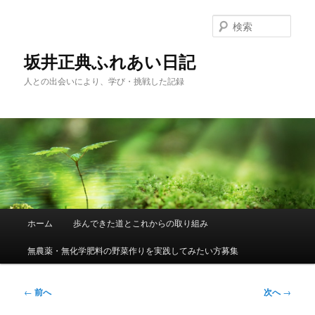
メ
イ
検
ン
索
コ
坂井正典ふれあい日記
ン
人との出会いにより、学び・挑戦した記録
テ
ン
ツ
へ
移
動
メ
ホーム
歩んできた道とこれからの取り組み
イ
ン
無農薬・無化学肥料の野菜作りを実践してみたい方募集
メ
ニ
ュ
投
←
前へ
次へ
→
ー
稿