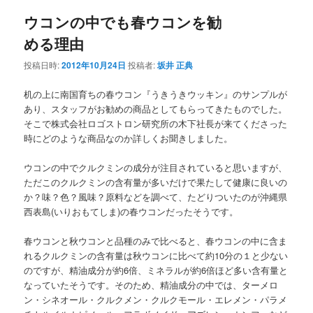
ナ
ウコンの中でも春ウコンを勧
ビ
ゲ
める理由
ー
シ
投稿日時:
2012年10月24日
投稿者:
坂井 正典
ョ
ン
机の上に南国育ちの春ウコン『うきうきウッキン』のサンプルが
あり、スタッフがお勧めの商品としてもらってきたものでした。
そこで株式会社ロゴストロン研究所の木下社長が来てくださった
時にどのような商品なのか詳しくお聞きしました。
ウコンの中でクルクミンの成分が注目されていると思いますが、
ただこのクルクミンの含有量が多いだけで果たして健康に良いの
か？味？色？風味？原料などを調べて、たどりついたのが沖縄県
西表島(いりおもてしま)の春ウコンだったそうです。
春ウコンと秋ウコンと品種のみで比べると、春ウコンの中に含ま
れるクルクミンの含有量は秋ウコンに比べて約10分の１と少ない
のですが、精油成分が約6倍、ミネラルが約6倍ほど多い含有量と
なっていたそうです。そのため、精油成分の中では、ターメロ
ン・シネオール・クルクメン・クルクモール・エレメン・パラメ