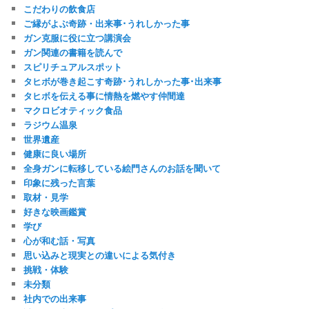
こだわりの飲食店
ご縁がよぶ奇跡・出来事･うれしかった事
ガン克服に役に立つ講演会
ガン関連の書籍を読んで
スピリチュアルスポット
タヒボが巻き起こす奇跡･うれしかった事･出来事
タヒボを伝える事に情熱を燃やす仲間達
マクロビオティック食品
ラジウム温泉
世界遺産
健康に良い場所
全身ガンに転移している絵門さんのお話を聞いて
印象に残った言葉
取材・見学
好きな映画鑑賞
学び
心が和む話・写真
思い込みと現実との違いによる気付き
挑戦・体験
未分類
社内での出来事