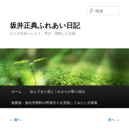
メ
イ
検
ン
索
コ
坂井正典ふれあい日記
ン
人との出会いにより、学び・挑戦した記録
テ
ン
ツ
へ
移
動
メ
ホーム
歩んできた道とこれからの取り組み
イ
ン
無農薬・無化学肥料の野菜作りを実践してみたい方募集
メ
ニ
ュ
投
←
前へ
次へ
→
ー
稿