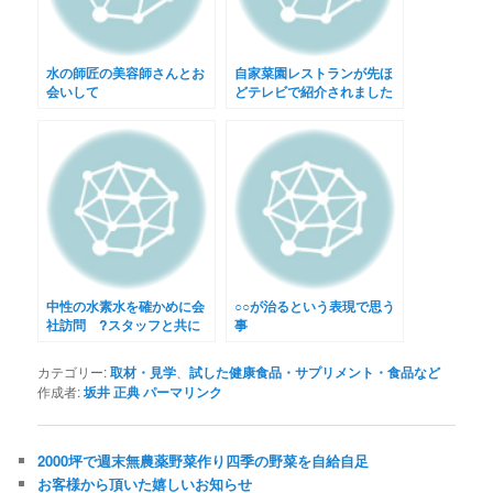
水の師匠の美容師さんとお
自家菜園レストランが先ほ
会いして
どテレビで紹介されました
中性の水素水を確かめに会
○○が治るという表現で思う
社訪問 ?スタッフと共に
事
in福岡?
カテゴリー:
取材・見学
、
試した健康食品・サプリメント・食品など
作成者:
坂井 正典
パーマリンク
2000坪で週末無農薬野菜作り四季の野菜を自給自足
お客様から頂いた嬉しいお知らせ