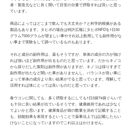
者・製造元などに良く聞いて目安の分量で摂取すれば良いと思っ
ています。
商品によってはどこまで飲んでも大丈夫か？と科学的根拠がある
製品もあります。タヒボの場合は特許広報にタヒボNFDを1日30
グラム?300グラムが望ましい事やそれ以上飲用しても副作用がな
い事まで実験をして調べているものもあります。
それと成分の副作用は、薬もそうですが、単体の成分の力が強け
れば強いほど副作用が出るものだと思っています。だからキノコ
から採りだした製剤は副作用がありますが、キノコは採りすぎて
副作用が出たなど聞いた事がありませんし、バランスが良い事に
よって単体の成分より良い結果がでると思っています。理解して
活用すれば体にとっては良いものだと思っています。
春ウコンに関しても、多く摂取するにしても1日3袋?4袋ぐらいで
も十分に良い結果が出ているそうです。健康維持であれば少なく
てよいかと思います。健康食品が袋の数量を決めて記載すること
も、効能効果を表現するということで薬事法上では記載したらい
けないことになっていますのでこれ以上はかけません。