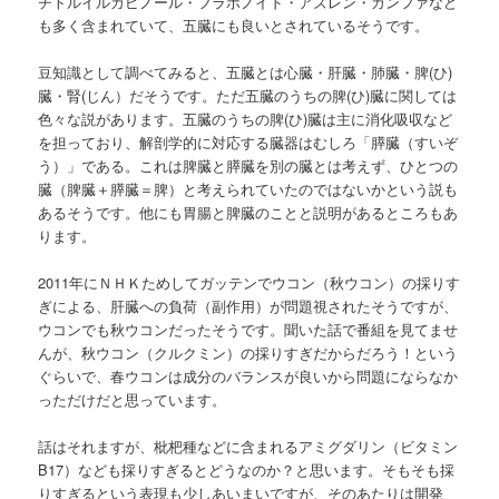
チトルイルカピノール・フラボノイド・アズレン・カンファなど
も多く含まれていて、五臓にも良いとされているそうです。
豆知識として調べてみると、五臓とは心臓・肝臓・肺臓・脾(ひ)
臓・腎(じん）だそうです。ただ五臓のうちの脾(ひ)臓に関しては
色々な説があります。五臓のうちの脾(ひ)臓は主に消化吸収など
を担っており、解剖学的に対応する臓器はむしろ「膵臓（すいぞ
う）」である。これは脾臓と膵臓を別の臓とは考えず、ひとつの
臓（脾臓＋膵臓＝脾）と考えられていたのではないかという説も
あるそうです。他にも胃腸と脾臓のことと説明があるところもあ
ります。
2011年にＮＨＫためしてガッテンでウコン（秋ウコン）の採りす
ぎによる、肝臓への負荷（副作用）が問題視されたそうですが、
ウコンでも秋ウコンだったそうです。聞いた話で番組を見てませ
んが、秋ウコン（クルクミン）の採りすぎだからだろう！という
ぐらいで、春ウコンは成分のバランスが良いから問題にならなか
っただけだと思っています。
話はそれますが、枇杷種などに含まれるアミグダリン（ビタミン
B17）なども採りすぎるとどうなのか？と思います。そもそも採
りすぎるという表現も少しあいまいですが、そのあたりは開発