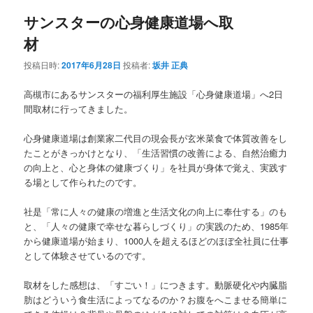
ナ
サンスターの心身健康道場へ取
ビ
ゲ
材
ー
シ
投稿日時:
2017年6月28日
投稿者:
坂井 正典
ョ
ン
高槻市にあるサンスターの福利厚生施設「心身健康道場」へ2日
間取材に行ってきました。
心身健康道場は創業家二代目の現会長が玄米菜食で体質改善をし
たことがきっかけとなり、「生活習慣の改善による、自然治癒力
の向上と、心と身体の健康づくり」を社員が身体で覚え、実践す
る場として作られたのです。
社是「常に人々の健康の増進と生活文化の向上に奉仕する」のも
と、「人々の健康で幸せな暮らしづくり」の実践のため、1985年
から健康道場が始まり、1000人を超えるほどのほぼ全社員に仕事
として体験させているのです。
取材をした感想は、「すごい！」につきます。動脈硬化や内臓脂
肪はどういう食生活によってなるのか？お腹をへこませる簡単に