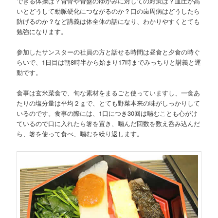
できる体操は？背骨や骨盤のゆがみに対しての対策は？血圧が高
いとどうして動脈硬化につながるのか？口の歯周病はどうしたら
防げるのか？など講義は体全体の話になり、わかりやすくとても
勉強になります。
参加したサンスターの社員の方と話せる時間は昼食と夕食の時ぐ
らいで、1日目は朝8時半から始まり17時までみっちりと講義と運
動です。
食事は玄米菜食で、旬な素材をまるごと使っていますし、一食あ
たりの塩分量は平均２ｇで、とても野菜本来の味がしっかりして
いるのです。食事の際には、1口につき30回は噛むことも心がけ
ているので口に入れたら箸を置き、噛んだ回数を数え呑み込んだ
ら、箸を使って食べ、噛むを繰り返します。