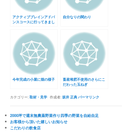
アクティブブレインアドバ
自分なりの関わり
ンスコースに行ってきまし
た
今年完成の小屋に畑の様子
畜産堆肥不使用のさらにこ
だわった玉ねぎ
カテゴリー:
取材・見学
作成者:
坂井 正典
パーマリンク
2000坪で週末無農薬野菜作り四季の野菜を自給自足
お客様から頂いた嬉しいお知らせ
こだわりの飲食店