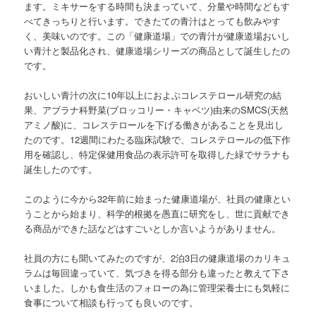
ます。ミキサーをする時間も決まっていて、分量や時間などもす
べてきっちりと行います。できたての青汁はとっても飲みやす
く、美味いのです。この「健康道場」での青汁が健康道場おいし
い青汁と製品化され、健康道場シリーズの商品として誕生したの
です。
おいしい青汁の次に10年以上におよぶコレステロール研究の結
果、アブラナ科野菜(ブロッコリー・キャベツ)由来のSMCS(天然
アミノ酸)に、コレステロールを下げる働きがあることを見出し
たのです。12週間にわたる臨床試験で、コレステロールの低下作
用を確認し、特定保健用食品の表示許可を取得した緑でサラナも
誕生したのです。
このように今から32年前に始まった健康道場が、社員の健康とい
うことから始まり、科学的根拠を愚直に研究をし、世に貢献でき
る商品ができた話などはすごいとしか言いようがありません。
社員の方にも聞いてみたのですが、2泊3日の健康道場のカリキュ
ラムは毎回違っていて、気づきを得る部分も違ったと教えて下さ
いました。しかも食生活のフォローの為に管理栄養士にも気軽に
食事について相談も行っても良いのです。