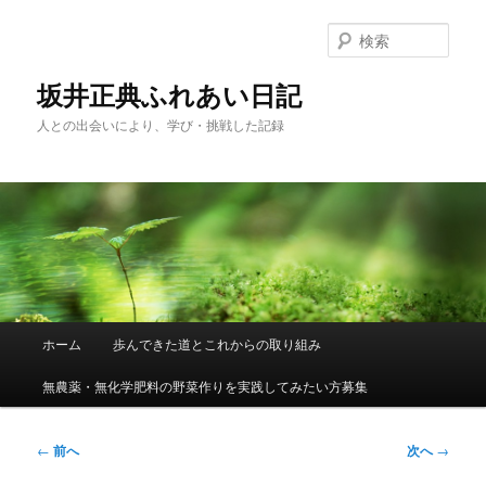
メ
イ
検
ン
索
コ
坂井正典ふれあい日記
ン
人との出会いにより、学び・挑戦した記録
テ
ン
ツ
へ
移
動
メ
ホーム
歩んできた道とこれからの取り組み
イ
ン
無農薬・無化学肥料の野菜作りを実践してみたい方募集
メ
ニ
ュ
投
←
前へ
次へ
→
ー
稿