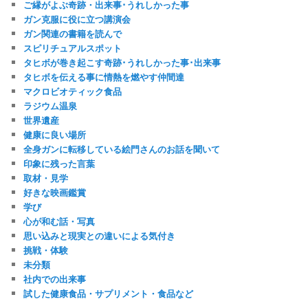
ご縁がよぶ奇跡・出来事･うれしかった事
ガン克服に役に立つ講演会
ガン関連の書籍を読んで
スピリチュアルスポット
タヒボが巻き起こす奇跡･うれしかった事･出来事
タヒボを伝える事に情熱を燃やす仲間達
マクロビオティック食品
ラジウム温泉
世界遺産
健康に良い場所
全身ガンに転移している絵門さんのお話を聞いて
印象に残った言葉
取材・見学
好きな映画鑑賞
学び
心が和む話・写真
思い込みと現実との違いによる気付き
挑戦・体験
未分類
社内での出来事
試した健康食品・サプリメント・食品など