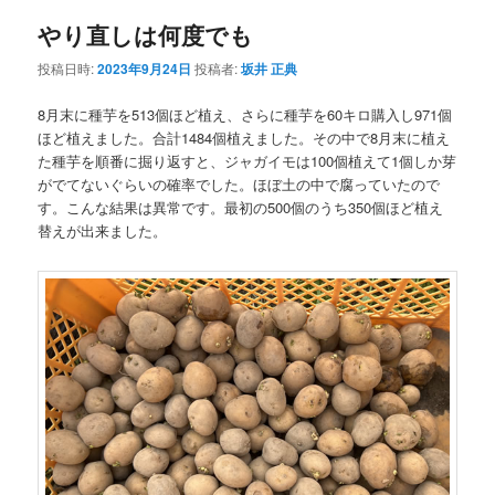
ナ
やり直しは何度でも
ビ
ゲ
投稿日時:
2023年9月24日
投稿者:
坂井 正典
ー
シ
8月末に種芋を513個ほど植え、さらに種芋を60キロ購入し971個
ョ
ほど植えました。合計1484個植えました。その中で8月末に植え
ン
た種芋を順番に掘り返すと、ジャガイモは100個植えて1個しか芽
がでてないぐらいの確率でした。ほぼ土の中で腐っていたので
す。こんな結果は異常です。最初の500個のうち350個ほど植え
替えが出来ました。