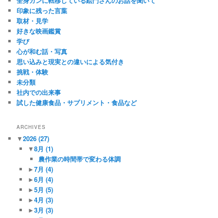
全身ガンに転移している絵門さんのお話を聞いて
印象に残った言葉
取材・見学
好きな映画鑑賞
学び
心が和む話・写真
思い込みと現実との違いによる気付き
挑戦・体験
未分類
社内での出来事
試した健康食品・サプリメント・食品など
ARCHIVES
▼
2026
(27)
▼
8月
(1)
農作業の時間帯で変わる体調
►
7月
(4)
►
6月
(4)
►
5月
(5)
►
4月
(3)
►
3月
(3)