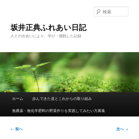
メ
イ
検
ン
索
コ
坂井正典ふれあい日記
ン
人との出会いにより、学び・挑戦した記録
テ
ン
ツ
へ
移
動
メ
ホーム
歩んできた道とこれからの取り組み
イ
ン
無農薬・無化学肥料の野菜作りを実践してみたい方募集
メ
ニ
ュ
投
←
前へ
次へ
→
ー
稿