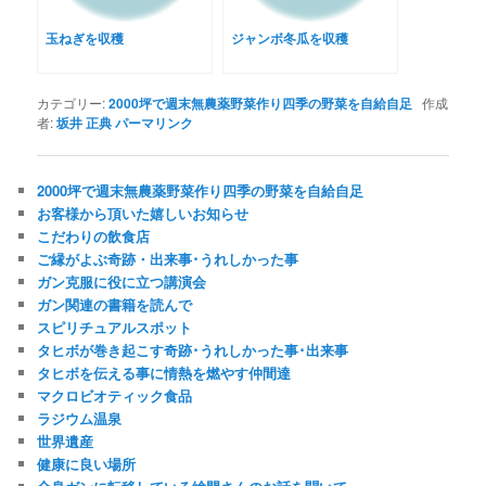
玉ねぎを収穫
ジャンボ冬瓜を収穫
カテゴリー:
2000坪で週末無農薬野菜作り四季の野菜を自給自足
作成
者:
坂井 正典
パーマリンク
2000坪で週末無農薬野菜作り四季の野菜を自給自足
お客様から頂いた嬉しいお知らせ
こだわりの飲食店
ご縁がよぶ奇跡・出来事･うれしかった事
ガン克服に役に立つ講演会
ガン関連の書籍を読んで
スピリチュアルスポット
タヒボが巻き起こす奇跡･うれしかった事･出来事
タヒボを伝える事に情熱を燃やす仲間達
マクロビオティック食品
ラジウム温泉
世界遺産
健康に良い場所