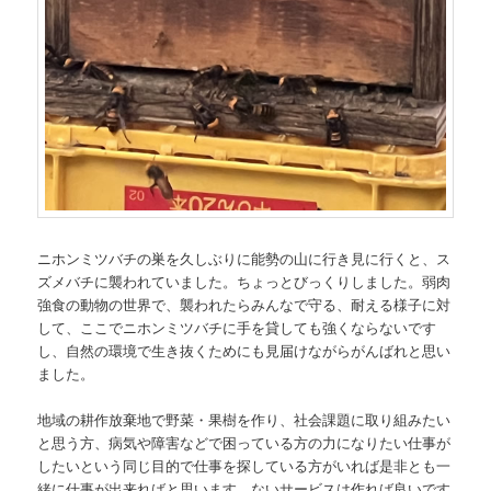
ニホンミツバチの巣を久しぶりに能勢の山に行き見に行くと、ス
ズメバチに襲われていました。ちょっとびっくりしました。弱肉
強食の動物の世界で、襲われたらみんなで守る、耐える様子に対
して、ここでニホンミツバチに手を貸しても強くならないです
し、自然の環境で生き抜くためにも見届けながらがんばれと思い
ました。
地域の耕作放棄地で野菜・果樹を作り、社会課題に取り組みたい
と思う方、病気や障害などで困っている方の力になりたい仕事が
したいという同じ目的で仕事を探している方がいれば是非とも一
緒に仕事が出来ればと思います。ないサービスは作れば良いです