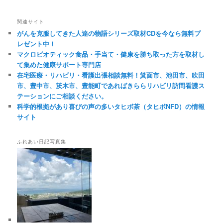
関連サイト
がんを克服してきた人達の物語シリーズ取材CDを今なら無料プ
レゼント中！
マクロビオティック食品・手当て・健康を勝ち取った方を取材し
て集めた健康サポート専門店
在宅医療・リハビリ・看護出張相談無料！箕面市、池田市、吹田
市、豊中市、茨木市、豊能町であればきららリハビリ訪問看護ス
テーションにご相談ください。
科学的根拠があり喜びの声の多いタヒボ茶（タヒボNFD）の情報
サイト
ふれあい日記写真集