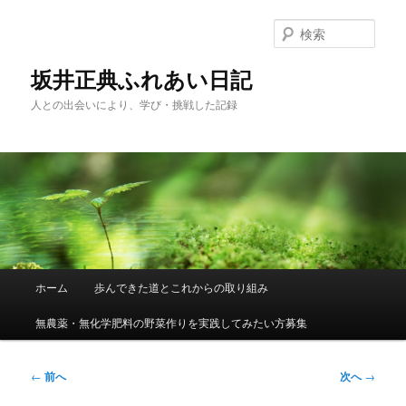
メ
イ
検
ン
索
コ
坂井正典ふれあい日記
ン
人との出会いにより、学び・挑戦した記録
テ
ン
ツ
へ
移
動
メ
ホーム
歩んできた道とこれからの取り組み
イ
ン
無農薬・無化学肥料の野菜作りを実践してみたい方募集
メ
ニ
ュ
投
←
前へ
次へ
→
ー
稿