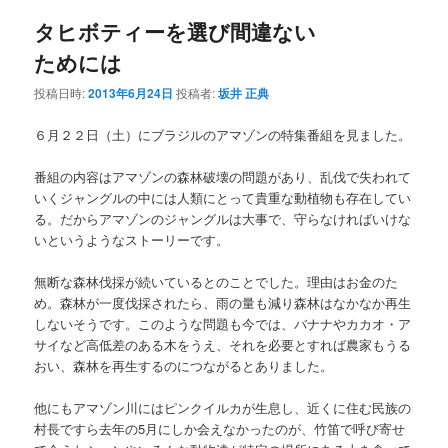
ナ
タヒボティーを選び間違ない
ビ
ゲ
ためには
ー
シ
投稿日時:
2013年6月24日
投稿者:
坂井 正典
ョ
ン
６月２２日（土）にブラジルのアマゾンの特集番組を見ました。
番組の内容はアマゾンの森林破壊の問題があり、乱伐で失われて
いくジャングルの中には人類にとって貴重な動植物も存在してい
る。だからアマゾンのジャングルは大事で、守らなければいけな
いというようなストーリーです。
無断な森林伐採が続いているとのことでした。理由はお金のた
め。森林が一度伐採されたら、雨の量も減り森林はなかなか再生
しないそうです。このような問題も今では、バナナやカカオ・ア
サイなど高低差のある木をうえ、それを必要とすれば農家もうる
おい、森林を再生するのにつながるとありました。
他にもアマゾン川にはピンクイルカが生息し、近くに住む民族の
村長ですら去年の5月にしか会えなかったのが、竹笛で呼び寄せ