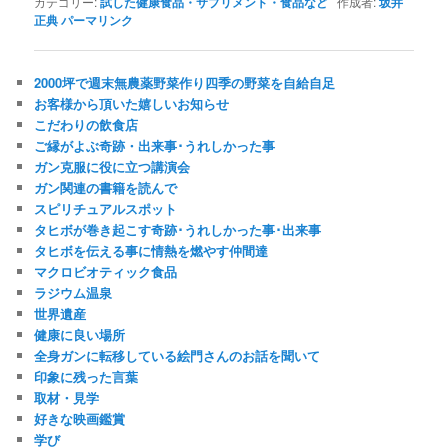
カテゴリー:
試した健康食品・サプリメント・食品など
作成者:
坂井
正典
パーマリンク
2000坪で週末無農薬野菜作り四季の野菜を自給自足
お客様から頂いた嬉しいお知らせ
こだわりの飲食店
ご縁がよぶ奇跡・出来事･うれしかった事
ガン克服に役に立つ講演会
ガン関連の書籍を読んで
スピリチュアルスポット
タヒボが巻き起こす奇跡･うれしかった事･出来事
タヒボを伝える事に情熱を燃やす仲間達
マクロビオティック食品
ラジウム温泉
世界遺産
健康に良い場所
全身ガンに転移している絵門さんのお話を聞いて
印象に残った言葉
取材・見学
好きな映画鑑賞
学び