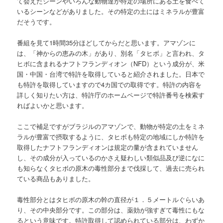
て会えたシーンやいろんな動物達が特定の場所にある土を食べて
いるシーンなどがありました。その特定の土にはミネラルが豊富
だそうです。
番組を見て1時間35分ほどしてからだと思います。アマゾンに
は、「神からの恵みの木」があり、別名「タヒボ」と言われ、タ
ヒボに含まれるナフトフランディオン（NFD）という成分が、米
国・中国・台湾で特許を取得していると紹介されました。日本で
も特許を取得していますので4カ国での取得です。特許の内容を
詳しく知りたい方は、特許庁のホームページで特許番号を検索す
ればよいかと思います。
ここで補足ですがブラジルのアマゾンで、動物が特定の土をミネ
ラルが豊富で摂取するように、タヒボも特定の地域にしか特許を
取得したナフトフランディオンは規定の量が含まれていません
し、その成分が入っているのかさえ疑わしい類似品及び逆になに
も知らなくタヒボの原木の毒性部分まで伐採して、過去に売られ
ている商品もありました。
毒性部分とはタヒボの原木の幹の直径が１．５メートルぐらいあ
り、その中央部分です。この部分は、薬効が強すぎて毒性にもな
るという意味です。特許取得して認められている部分は、わずか