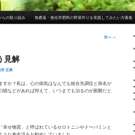
からの取り組み
無農薬・無化学肥料の野菜作りを実践してみたい方募集
次へ
→
う見解
坂井 正典
ますか？私は、心の病気はなんでも統合失調症と病名が
幻聴などがあれば抑えて、いつまでも治るのが困難だと
「幸せ物質」と呼ばれているセロトニンやドーパミンと
ような食生活をお勧めしていました。