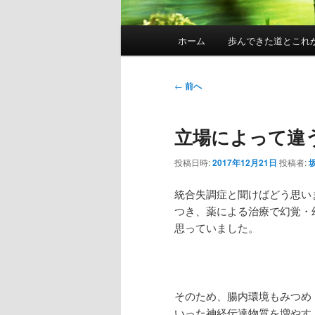
メ
ホーム
歩んできた道とこれ
イ
ン
メ
投
←
前へ
ニ
稿
ュ
ナ
立場によって違
ー
ビ
ゲ
投稿日時:
2017年12月21日
投稿者:
ー
シ
統合失調症と聞けばどう思い
ョ
つき、薬による治療で幻覚・
ン
思っていました。
そのため、腸内環境もみつめ
いった神経伝達物質を増やす