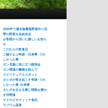
2000坪で週末無農薬野菜作り四
季の野菜を自給自足
お客様から頂いた嬉しいお知ら
せ
こだわりの飲食店
ご縁がよぶ奇跡・出来事･うれ
しかった事
ガン克服に役に立つ講演会
ガン関連の書籍を読んで
スピリチュアルスポット
タヒボが巻き起こす奇跡･うれ
しかった事･出来事
タヒボを伝える事に情熱を燃や
す仲間達
マクロビオティック食品
ラジウム温泉