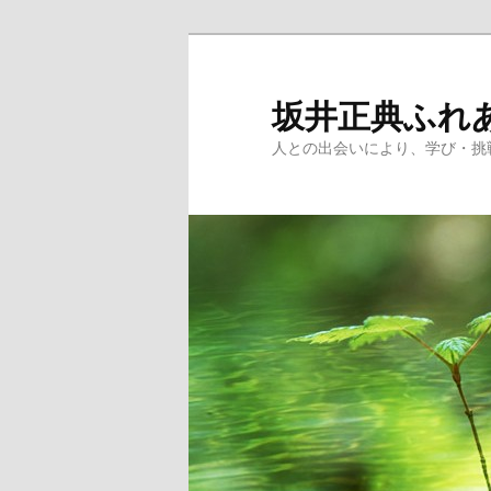
メ
イ
ン
坂井正典ふれ
コ
人との出会いにより、学び・挑
ン
テ
ン
ツ
へ
移
動