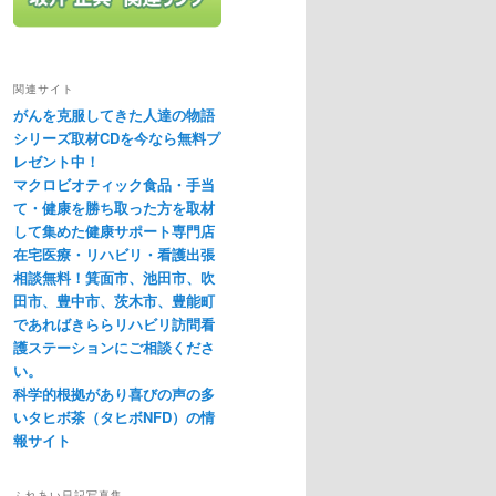
関連サイト
がんを克服してきた人達の物語
シリーズ取材CDを今なら無料プ
レゼント中！
マクロビオティック食品・手当
て・健康を勝ち取った方を取材
して集めた健康サポート専門店
在宅医療・リハビリ・看護出張
相談無料！箕面市、池田市、吹
田市、豊中市、茨木市、豊能町
であればきららリハビリ訪問看
護ステーションにご相談くださ
い。
科学的根拠があり喜びの声の多
いタヒボ茶（タヒボNFD）の情
報サイト
ふれあい日記写真集