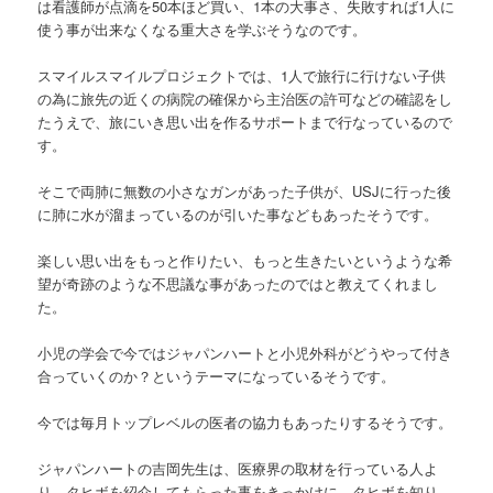
は看護師が点滴を50本ほど買い、1本の大事さ、失敗すれば1人に
使う事が出来なくなる重大さを学ぶそうなのです。
スマイルスマイルプロジェクトでは、1人で旅行に行けない子供
の為に旅先の近くの病院の確保から主治医の許可などの確認をし
たうえで、旅にいき思い出を作るサポートまで行なっているので
す。
そこで両肺に無数の小さなガンがあった子供が、USJに行った後
に肺に水が溜まっているのが引いた事などもあったそうです。
楽しい思い出をもっと作りたい、もっと生きたいというような希
望が奇跡のような不思議な事があったのではと教えてくれまし
た。
小児の学会で今ではジャパンハートと小児外科がどうやって付き
合っていくのか？というテーマになっているそうです。
今では毎月トップレベルの医者の協力もあったりするそうです。
ジャパンハートの吉岡先生は、医療界の取材を行っている人よ
り、タヒボを紹介してもらった事をきっかけに、タヒボを知り、