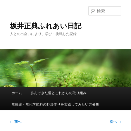
メ
イ
検
ン
索
コ
坂井正典ふれあい日記
ン
人との出会いにより、学び・挑戦した記録
テ
ン
ツ
へ
移
動
メ
ホーム
歩んできた道とこれからの取り組み
イ
ン
無農薬・無化学肥料の野菜作りを実践してみたい方募集
メ
ニ
ュ
投
←
前へ
次へ
→
ー
稿