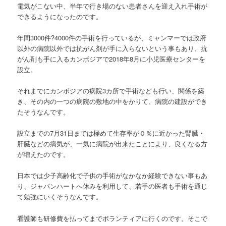
電気がこない中、半年で行き場のない患者さんを迎え入れ手術が
できるようになったのです。
年間3000件?4000件の手術を行っているが、ミャンマーでは政府
以外の病院以外では抗がん剤が手に入らないという事もあり、抗
がん剤も手に入るカンボジアで2018年8月に小児医療センターを
設立。
それまでにカンボジアの病院3カ所で手術なども行い、関係を築
き、その内の一つの病院の敷地の中をかりて、病院の建設ができ
たそうなんです。
設立までの7月31日までは極めて生存率が０％に近かった腎臓・
肝臓などの病気が、一気に病院が出来たことにより、良くなる方
が増えたのです。
日本では少子高齢化で子供の手術がなかなか経験できない事もあ
り、ジャパンハートへ休みを利用して、若手の医者も手術を通じ
て勉強にいくそうなんです。
看護師も研修費を払ってまでボランティアに行くのです。そこで