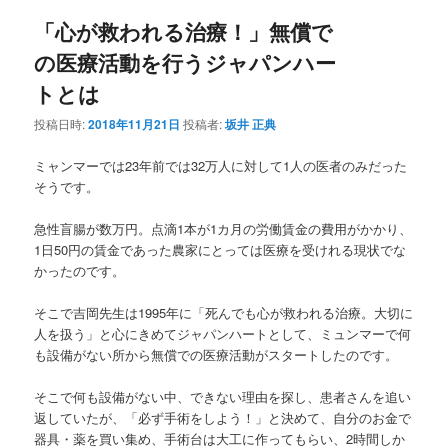
ナ
「心が救われる治療！」無償で
ビ
ゲ
の医療活動を行うジャパンハー
ー
トとは
シ
ョ
投稿日時:
2018年11月21日
投稿者:
坂井 正典
ン
ミャンマーでは23年前では32万人に対して1人の医者のみだった
そうです。
急性盲腸が数万円。点滴1本が1カ月の労働賃金の費用がかかり、
1日50円の賃金であった農家にとっては医療を受けれる現状でな
かったのです。
そこで吉岡先生は1995年に「死んでも心が救われる治療。大切に
人を扱う」と心にきめてジャパンハートとして、ミュンマーで何
も設備がない所から無償での医療活動がスタートしたのです。
そこで何も設備がない中、できない理由を探し、患者さんを追い
返していたが、「必ず手術をしよう！」と決めて、自分のお金で
器具・薬を買い集め、手術台は大工に作ってもらい、2時間しか