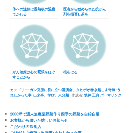
体への注熱は温熱板の温度
医者から勧められた抗がん
でかわる
剤を拒否し茶を
がん治療は心の緊張をほぐ
根をはる
すことから
カテゴリー:
ガン克服に役に立つ講演会
、
タヒボが巻き起こす奇跡･う
れしかった事･出来事
、
学び
、
未分類
作成者:
坂井 正典
パーマリンク
2000坪で週末無農薬野菜作り四季の野菜を自給自足
お客様から頂いた嬉しいお知らせ
こだわりの飲食店
ご縁がよぶ奇跡・出来事･うれしかった事