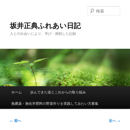
メ
イ
検
ン
索
コ
坂井正典ふれあい日記
ン
人との出会いにより、学び・挑戦した記録
テ
ン
ツ
へ
移
動
メ
ホーム
歩んできた道とこれからの取り組み
イ
ン
無農薬・無化学肥料の野菜作りを実践してみたい方募集
メ
ニ
ュ
投
←
前へ
次へ
→
ー
稿