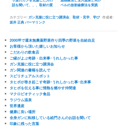
５度のガンを克服した方の
温熱療法と玉川温泉と同レ
話を聞いて、、、取材の質
ベルの放射線療法を実践
問受付中！
カテゴリー:
ガン克服に役に立つ講演会
、
取材・見学
、
学び
作成者:
坂井 正典
パーマリンク
2000坪で週末無農薬野菜作り四季の野菜を自給自足
お客様から頂いた嬉しいお知らせ
こだわりの飲食店
ご縁がよぶ奇跡・出来事･うれしかった事
ガン克服に役に立つ講演会
ガン関連の書籍を読んで
スピリチュアルスポット
タヒボが巻き起こす奇跡･うれしかった事･出来事
タヒボを伝える事に情熱を燃やす仲間達
マクロビオティック食品
ラジウム温泉
世界遺産
健康に良い場所
全身ガンに転移している絵門さんのお話を聞いて
印象に残った言葉