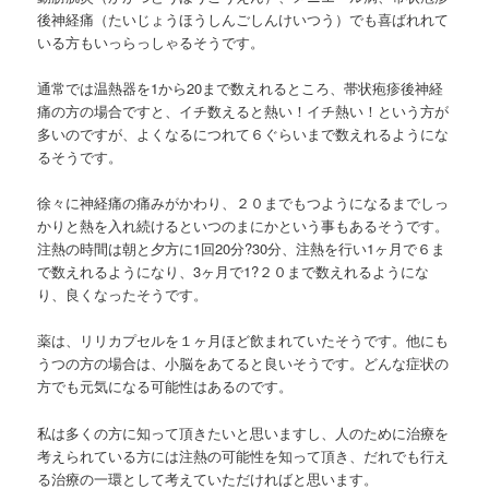
後神経痛（たいじょうほうしんごしんけいつう）でも喜ばれれて
いる方もいっらっしゃるそうです。
通常では温熱器を1から20まで数えれるところ、帯状疱疹後神経
痛の方の場合ですと、イチ数えると熱い！イチ熱い！という方が
多いのですが、よくなるにつれて６ぐらいまで数えれるようにな
るそうです。
徐々に神経痛の痛みがかわり、２０までもつようになるまでしっ
かりと熱を入れ続けるといつのまにかという事もあるそうです。
注熱の時間は朝と夕方に1回20分?30分、注熱を行い1ヶ月で６ま
で数えれるようになり、3ヶ月で1?２０まで数えれるようにな
り、良くなったそうです。
薬は、リリカプセルを１ヶ月ほど飲まれていたそうです。他にも
うつの方の場合は、小脳をあてると良いそうです。どんな症状の
方でも元気になる可能性はあるのです。
私は多くの方に知って頂きたいと思いますし、人のために治療を
考えられている方には注熱の可能性を知って頂き、だれでも行え
る治療の一環として考えていただければと思います。