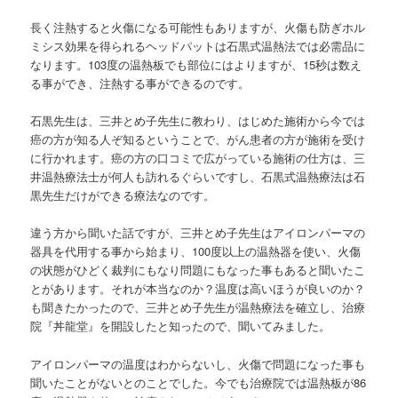
長く注熱すると火傷になる可能性もありますが、火傷も防ぎホル
ミシス効果を得られるヘッドパットは石黒式温熱法では必需品に
なります。103度の温熱板でも部位にはよりますが、15秒は数え
る事ができ、注熱する事ができるのです。
石黒先生は、三井とめ子先生に教わり、はじめた施術から今では
癌の方が知る人ぞ知るということで、がん患者の方が施術を受け
に行かれます。癌の方の口コミで広がっている施術の仕方は、三
井温熱療法士が何人も訪れるぐらいですし、石黒式温熱療法は石
黒先生だけができる療法なのです。
違う方から聞いた話ですが、三井とめ子先生はアイロンパーマの
器具を代用する事から始まり、100度以上の温熱器を使い、火傷
の状態がひどく裁判にもなり問題にもなった事もあると聞いたこ
とがあります。それが本当なのか？温度は高いほうが良いのか？
も聞きたかったので、三井とめ子先生が温熱療法を確立し、治療
院『丼龍堂』を開設したと知ったので、聞いてみました。
アイロンパーマの温度はわからないし、火傷で問題になった事も
聞いたことがないとのことでした。今でも治療院では温熱板が86