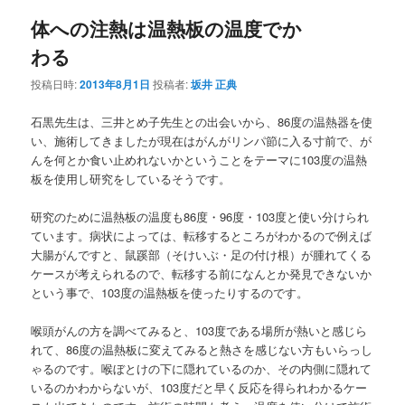
ナ
体への注熱は温熱板の温度でか
ビ
ゲ
わる
ー
シ
投稿日時:
2013年8月1日
投稿者:
坂井 正典
ョ
ン
石黒先生は、三井とめ子先生との出会いから、86度の温熱器を使
い、施術してきましたが現在はがんがリンパ節に入る寸前で、が
んを何とか食い止めれないかということをテーマに103度の温熱
板を使用し研究をしているそうです。
研究のために温熱板の温度も86度・96度・103度と使い分けられ
ています。病状によっては、転移するところがわかるので例えば
大腸がんですと、鼠蹊部（そけいぶ・足の付け根）が腫れてくる
ケースが考えられるので、転移する前になんとか発見できないか
という事で、103度の温熱板を使ったりするのです。
喉頭がんの方を調べてみると、103度である場所が熱いと感じら
れて、86度の温熱板に変えてみると熱さを感じない方もいらっし
ゃるのです。喉ぼとけの下に隠れているのか、その内側に隠れて
いるのかわからないが、103度だと早く反応を得られわかるケー