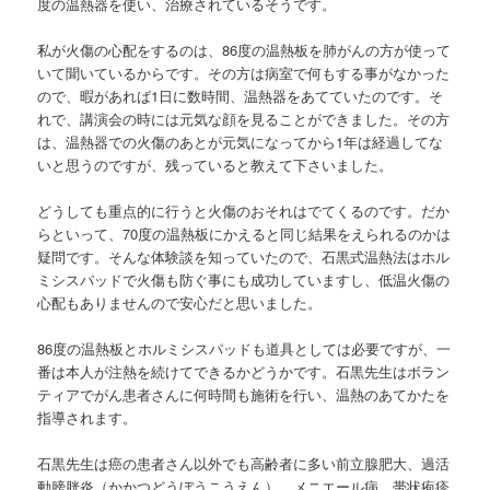
度の温熱器を使い、治療されているそうです。
私が火傷の心配をするのは、86度の温熱板を肺がんの方が使って
いて聞いているからです。その方は病室で何もする事がなかった
ので、暇があれば1日に数時間、温熱器をあてていたのです。そ
れで、講演会の時には元気な顔を見ることができました。その方
は、温熱器での火傷のあとが元気になってから1年は経過してな
いと思うのですが、残っていると教えて下さいました。
どうしても重点的に行うと火傷のおそれはでてくるのです。だか
らといって、70度の温熱板にかえると同じ結果をえられるのかは
疑問です。そんな体験談を知っていたので、石黒式温熱法はホル
ミシスパッドで火傷も防ぐ事にも成功していますし、低温火傷の
心配もありませんので安心だと思いました。
86度の温熱板とホルミシスパッドも道具としては必要ですが、一
番は本人が注熱を続けてできるかどうかです。石黒先生はボラン
ティアでがん患者さんに何時間も施術を行い、温熱のあてかたを
指導されます。
石黒先生は癌の患者さん以外でも高齢者に多い前立腺肥大、過活
動膀胱炎（かかつどうぼうこうえん）、メニエール病、帯状疱疹