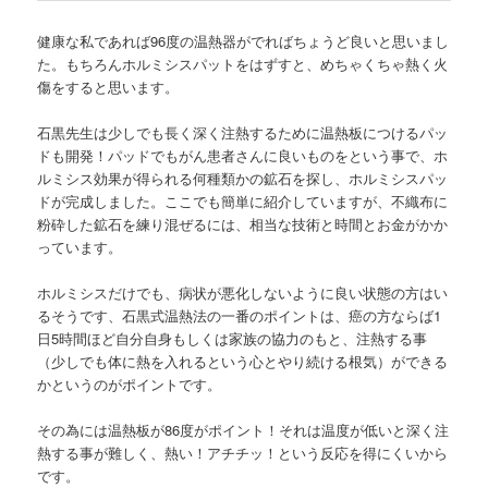
健康な私であれば96度の温熱器がでればちょうど良いと思いまし
た。もちろんホルミシスパットをはずすと、めちゃくちゃ熱く火
傷をすると思います。
石黒先生は少しでも長く深く注熱するために温熱板につけるパッ
ドも開発！パッドでもがん患者さんに良いものをという事で、ホ
ルミシス効果が得られる何種類かの鉱石を探し、ホルミシスパッ
ドが完成しました。ここでも簡単に紹介していますが、不織布に
粉砕した鉱石を練り混ぜるには、相当な技術と時間とお金がかか
っています。
ホルミシスだけでも、病状が悪化しないように良い状態の方はい
るそうです、石黒式温熱法の一番のポイントは、癌の方ならば1
日5時間ほど自分自身もしくは家族の協力のもと、注熱する事
（少しでも体に熱を入れるという心とやり続ける根気）ができる
かというのがポイントです。
その為には温熱板が86度がポイント！それは温度が低いと深く注
熱する事が難しく、熱い！アチチッ！という反応を得にくいから
です。