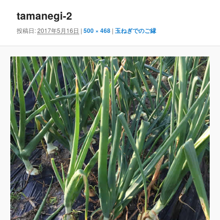
ナ
tamanegi-2
ビ
ゲ
投稿日:
2017年5月16日
|
500 × 468
|
玉ねぎでのご縁
ー
シ
ョ
ン