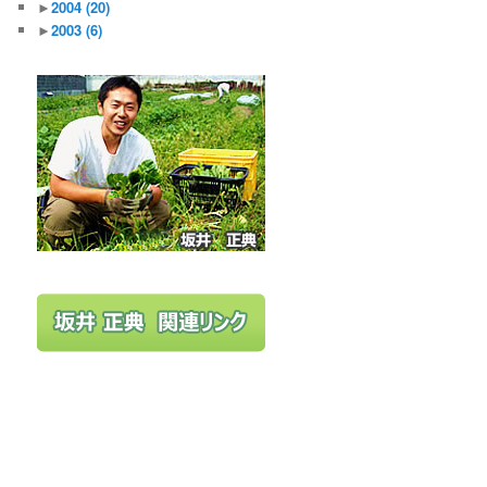
►
2004
(20)
►
2003
(6)