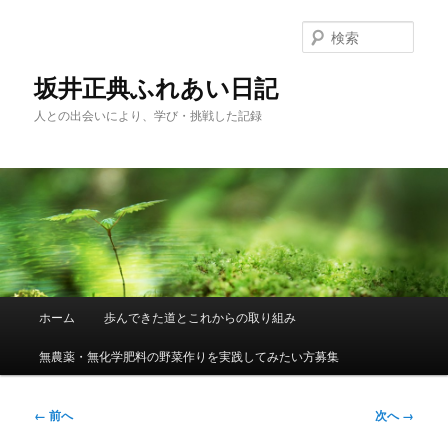
メ
イ
検
ン
索
コ
坂井正典ふれあい日記
ン
人との出会いにより、学び・挑戦した記録
テ
ン
ツ
へ
移
動
メ
ホーム
歩んできた道とこれからの取り組み
イ
ン
無農薬・無化学肥料の野菜作りを実践してみたい方募集
メ
ニ
ュ
画
← 前へ
次へ →
ー
像