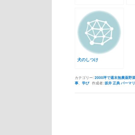
犬のしつけ
カテゴリー:
2000坪で週末無農薬
事
、
学び
作成者:
坂井 正典
パーマ