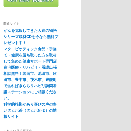
関連サイト
がんを克服してきた人達の物語
シリーズ取材CDを今なら無料プ
レゼント中！
マクロビオティック食品・手当
て・健康を勝ち取った方を取材
して集めた健康サポート専門店
在宅医療・リハビリ・看護出張
相談無料！箕面市、池田市、吹
田市、豊中市、茨木市、豊能町
であればきららリハビリ訪問看
護ステーションにご相談くださ
い。
科学的根拠があり喜びの声の多
いタヒボ茶（タヒボNFD）の情
報サイト
ふれあい日記写真集