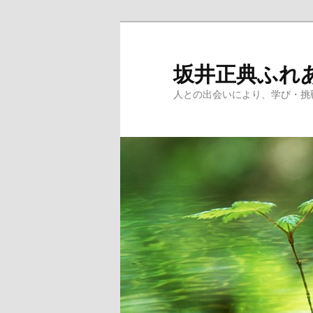
メ
イ
ン
坂井正典ふれ
コ
人との出会いにより、学び・挑
ン
テ
ン
ツ
へ
移
動