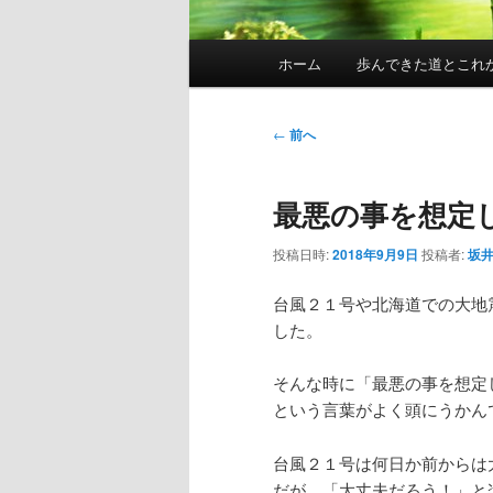
メ
ホーム
歩んできた道とこれ
イ
ン
メ
投
←
前へ
ニ
稿
ュ
ナ
最悪の事を想定
ー
ビ
ゲ
投稿日時:
2018年9月9日
投稿者:
坂井
ー
シ
台風２１号や北海道での大地
ョ
した。
ン
そんな時に「最悪の事を想定
という言葉がよく頭にうかん
台風２１号は何日か前からは
だが、「大丈夫だろう！」と