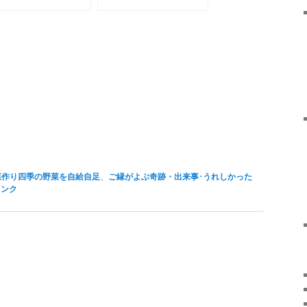
野菜作り四季の野菜を自給自足
、
ご縁がよぶ奇跡・出来事･うれしかった
リンク