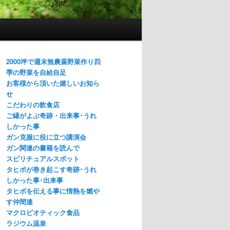
2000坪で週末無農薬野菜作り四
季の野菜を自給自足
お客様から頂いた嬉しいお知ら
せ
こだわりの飲食店
ご縁がよぶ奇跡・出来事･うれ
しかった事
ガン克服に役に立つ講演会
ガン関連の書籍を読んで
スピリチュアルスポット
タヒボが巻き起こす奇跡･うれ
しかった事･出来事
タヒボを伝える事に情熱を燃や
す仲間達
マクロビオティック食品
ラジウム温泉