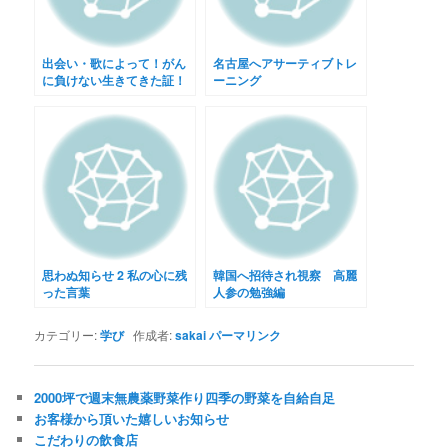
出会い・歌によって！がん
名古屋へアサーティブトレ
に負けない生きてきた証！
ーニング
思わぬ知らせ 2 私の心に残
韓国へ招待され視察 高麗
った言葉
人参の勉強編
カテゴリー:
学び
作成者:
sakai
パーマリンク
2000坪で週末無農薬野菜作り四季の野菜を自給自足
お客様から頂いた嬉しいお知らせ
こだわりの飲食店