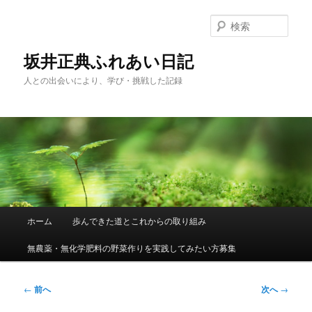
メ
イ
検
ン
索
コ
坂井正典ふれあい日記
ン
人との出会いにより、学び・挑戦した記録
テ
ン
ツ
へ
移
動
メ
ホーム
歩んできた道とこれからの取り組み
イ
ン
無農薬・無化学肥料の野菜作りを実践してみたい方募集
メ
ニ
ュ
投
←
前へ
次へ
→
ー
稿