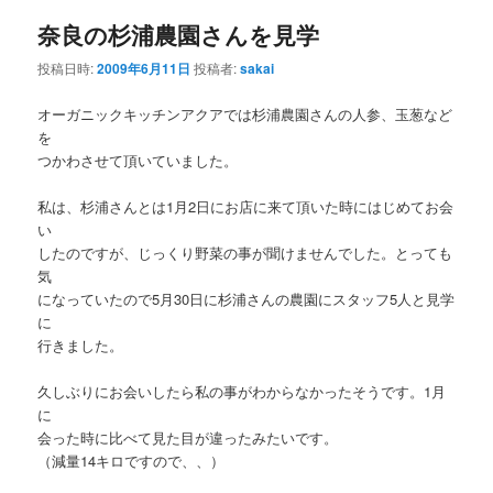
ナ
奈良の杉浦農園さんを見学
ビ
ゲ
投稿日時:
2009年6月11日
投稿者:
sakai
ー
シ
オーガニックキッチンアクアでは杉浦農園さんの人参、玉葱など
ョ
を
ン
つかわさせて頂いていました。
私は、杉浦さんとは1月2日にお店に来て頂いた時にはじめてお会
い
したのですが、じっくり野菜の事が聞けませんでした。とっても
気
になっていたので5月30日に杉浦さんの農園にスタッフ5人と見学
に
行きました。
久しぶりにお会いしたら私の事がわからなかったそうです。1月
に
会った時に比べて見た目が違ったみたいです。
（減量14キロですので、、）