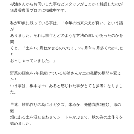
杉浦さんからお伺いした事などスタッフがこまかく解説したのが
無農薬農園ブログに掲載中です。
私が印象に残っている事は、「今年の出来栄えが良い」という話
が
ありました。それは前年とどのような方法の違いがあったのかを
聞
くと、「土を1ヶ月ねかせるのでなく、2ヶ月?3ヶ月多くねかした
と
おっしゃっていました。」
野菜の顔色を7年見続けている杉浦さんが土の発酵の期間を変え
たと
いう事は、根本は土にあると感じれた事がとても参考になりまし
た。
早速、堆肥作りの為にオガクズ、米ぬか、発酵鶏糞2種類、卵の
殻、
畑にある土を混ぜ合わせてシートをかぶせて、秋の為の土作りを
始めました。