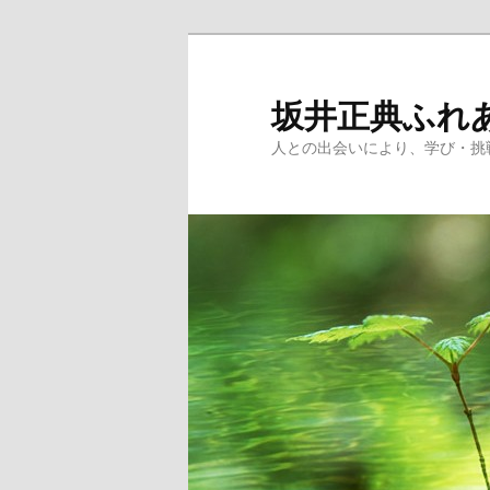
メ
イ
ン
坂井正典ふれ
コ
人との出会いにより、学び・挑
ン
テ
ン
ツ
へ
移
動