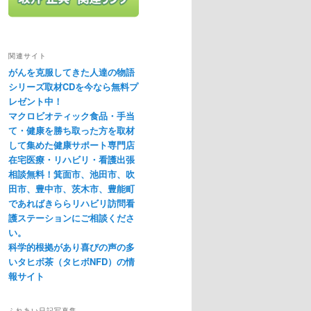
関連サイト
がんを克服してきた人達の物語
シリーズ取材CDを今なら無料プ
レゼント中！
マクロビオティック食品・手当
て・健康を勝ち取った方を取材
して集めた健康サポート専門店
在宅医療・リハビリ・看護出張
相談無料！箕面市、池田市、吹
田市、豊中市、茨木市、豊能町
であればきららリハビリ訪問看
護ステーションにご相談くださ
い。
科学的根拠があり喜びの声の多
いタヒボ茶（タヒボNFD）の情
報サイト
ふれあい日記写真集