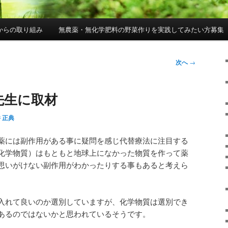
からの取り組み
無農薬・無化学肥料の野菜作りを実践してみたい方募集
次へ
→
先生に取材
 正典
薬には副作用がある事に疑問を感じ代替療法に注目する
化学物質）はもともと地球上になかった物質を作って薬
思いがけない副作用がわかったりする事もあると考えら
入れて良いのか選別していますが、化学物質は選別でき
あるのではないかと思われているそうです。