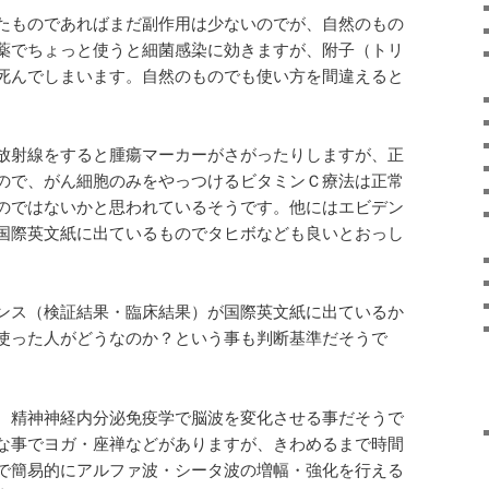
たものであればまだ副作用は少ないのでが、自然のもの
薬でちょっと使うと細菌感染に効きますが、附子（トリ
死んでしまいます。自然のものでも使い方を間違えると
放射線をすると腫瘍マーカーがさがったりしますが、正
ので、がん細胞のみをやっつけるビタミンＣ療法は正常
のではないかと思われているそうです。他にはエビデン
国際英文紙に出ているものでタヒボなども良いとおっし
ンス（検証結果・臨床結果）が国際英文紙に出ているか
使った人がどうなのか？という事も判断基準だそうで
、精神神経内分泌免疫学で脳波を変化させる事だそうで
な事でヨガ・座禅などがありますが、きわめるまで時間
で簡易的にアルファ波・シータ波の増幅・強化を行える