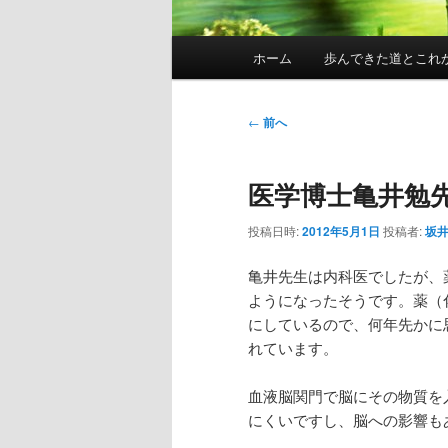
メ
ホーム
歩んできた道とこれ
イ
ン
メ
投
←
前へ
ニ
稿
ュ
ナ
医学博士亀井勉
ー
ビ
ゲ
投稿日時:
2012年5月1日
投稿者:
坂井
ー
シ
亀井先生は内科医でしたが、
ョ
ようになったそうです。薬（
ン
にしているので、何年先かに
れています。
血液脳関門で脳にその物質を
にくいですし、脳への影響も