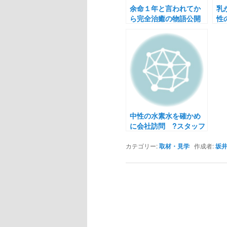
余命１年と言われてか
乳
ら完全治癒の物語公開
性
た
中性の水素水を確かめ
に会社訪問 ?スタッフ
と共にin福岡?
カテゴリー:
取材・見学
作成者:
坂井