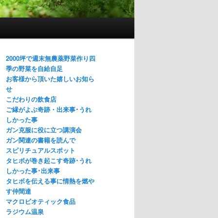
2000坪で週末無農薬野菜作り四
季の野菜を自給自足
お客様から頂いた嬉しいお知ら
せ
こだわりの飲食店
ご縁がよぶ奇跡・出来事･うれ
しかった事
ガン克服に役に立つ講演会
ガン関連の書籍を読んで
スピリチュアルスポット
タヒボが巻き起こす奇跡･うれ
しかった事･出来事
タヒボを伝える事に情熱を燃や
す仲間達
マクロビオティック食品
ラジウム温泉