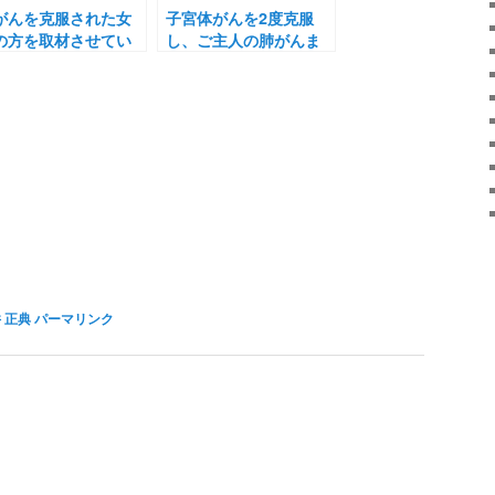
がんを克服された女
子宮体がんを2度克服
の方を取材させてい
し、ご主人の肺がんま
だきました
でも消す！
 正典
パーマリンク