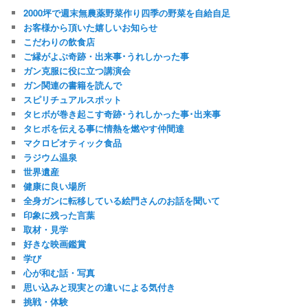
2000坪で週末無農薬野菜作り四季の野菜を自給自足
お客様から頂いた嬉しいお知らせ
こだわりの飲食店
ご縁がよぶ奇跡・出来事･うれしかった事
ガン克服に役に立つ講演会
ガン関連の書籍を読んで
スピリチュアルスポット
タヒボが巻き起こす奇跡･うれしかった事･出来事
タヒボを伝える事に情熱を燃やす仲間達
マクロビオティック食品
ラジウム温泉
世界遺産
健康に良い場所
全身ガンに転移している絵門さんのお話を聞いて
印象に残った言葉
取材・見学
好きな映画鑑賞
学び
心が和む話・写真
思い込みと現実との違いによる気付き
挑戦・体験