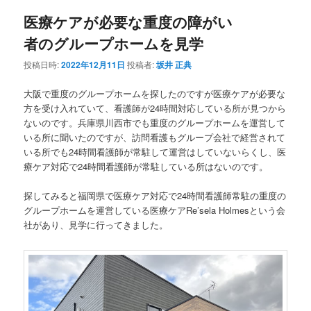
ナ
医療ケアが必要な重度の障がい
ビ
ゲ
者のグループホームを見学
ー
シ
投稿日時:
2022年12月11日
投稿者:
坂井 正典
ョ
ン
大阪で重度のグループホームを探したのですが医療ケアが必要な
方を受け入れていて、看護師が24時間対応している所が見つから
ないのです。兵庫県川西市でも重度のグループホームを運営して
いる所に聞いたのですが、訪問看護もグループ会社で経営されて
いる所でも24時間看護師が常駐して運営はしていないらくし、医
療ケア対応で24時間看護師が常駐している所はないのです。
探してみると福岡県で医療ケア対応で24時間看護師常駐の重度の
グループホームを運営している医療ケアRe’sela Holmesという会
社があり、見学に行ってきました。