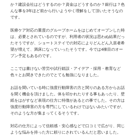
か？建設会社はどうするのか？資金はどうするのか？銀行は？色
んな事を3年ほど前から行いようやく理解をして頂いたそうなの
です。
医療ケア対応の重度のグループホームをはじめてオープンした時
は、必要とされているのですが、利用者の状況は思わぬ結果だっ
たそうですが、ショートステイでの対応によりどんどん入居者希
望が増えて、満床になっていったそうです。今では4棟目のオー
プン予定もあるのです。
ここでは書けない苦労や試行錯誤・アイデア・採用・教育など
色々とお聞きできたのでとても勉強になりました。
お話を聞いている時に強度行動障害の方と関りのある方からお話
を聞く機会を頂けました。体を叩かれたりする事もあったり、壁
紙をはがすなど表現の仕方に特徴があるとの事でした。その方は
強度行動障害の方を専門にしているわけではないみたいですが、
そのような方が集まってくるそうです。
対応の仕方によって信頼感・安心感などで口コミで広がり、同じ
ような悩みを持った方に頼りにされているんだと思いました。