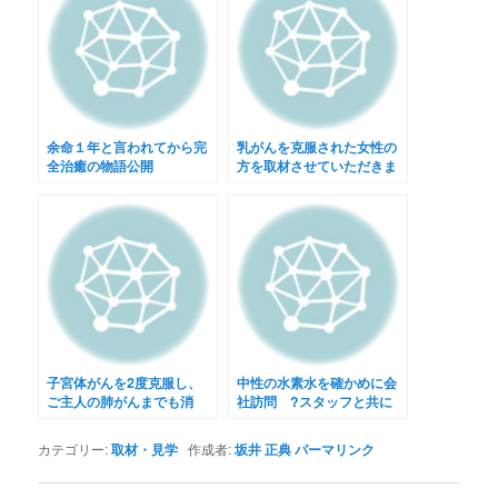
余命１年と言われてから完
乳がんを克服された女性の
全治癒の物語公開
方を取材させていただきま
した
子宮体がんを2度克服し、
中性の水素水を確かめに会
ご主人の肺がんまでも消
社訪問 ?スタッフと共に
す！
in福岡?
カテゴリー:
取材・見学
作成者:
坂井 正典
パーマリンク