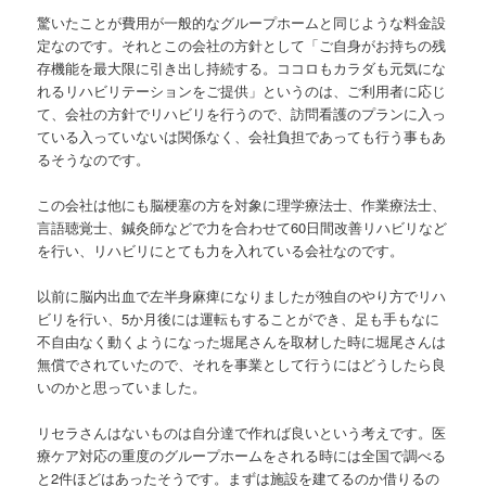
驚いたことが費用が一般的なグループホームと同じような料金設
定なのです。それとこの会社の方針として「ご自身がお持ちの残
存機能を最大限に引き出し持続する。ココロもカラダも元気にな
れるリハビリテーションをご提供」というのは、ご利用者に応じ
て、会社の方針でリハビリを行うので、訪問看護のプランに入っ
ている入っていないは関係なく、会社負担であっても行う事もあ
るそうなのです。
この会社は他にも脳梗塞の方を対象に理学療法士、作業療法士、
言語聴覚士、鍼灸師などで力を合わせて60日間改善リハビリなど
を行い、リハビリにとても力を入れている会社なのです。
以前に脳内出血で左半身麻痺になりましたが独自のやり方でリハ
ビリを行い、5か月後には運転もすることができ、足も手もなに
不自由なく動くようになった堀尾さんを取材した時に堀尾さんは
無償でされていたので、それを事業として行うにはどうしたら良
いのかと思っていました。
リセラさんはないものは自分達で作れば良いという考えです。医
療ケア対応の重度のグループホームをされる時には全国で調べる
と2件ほどはあったそうです。まずは施設を建てるのか借りるの