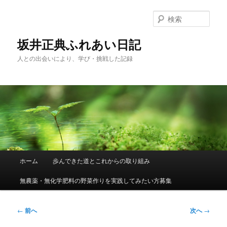
メ
イ
検
ン
索
コ
坂井正典ふれあい日記
ン
人との出会いにより、学び・挑戦した記録
テ
ン
ツ
へ
移
動
メ
ホーム
歩んできた道とこれからの取り組み
イ
ン
無農薬・無化学肥料の野菜作りを実践してみたい方募集
メ
ニ
ュ
投
←
前へ
次へ
→
ー
稿