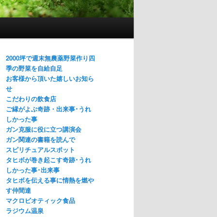
2000坪で週末無農薬野菜作り四
季の野菜を自給自足
お客様から頂いた嬉しいお知ら
せ
こだわりの飲食店
ご縁がよぶ奇跡・出来事･うれ
しかった事
ガン克服に役に立つ講演会
ガン関連の書籍を読んで
スピリチュアルスポット
タヒボが巻き起こす奇跡･うれ
しかった事･出来事
タヒボを伝える事に情熱を燃や
す仲間達
マクロビオティック食品
ラジウム温泉