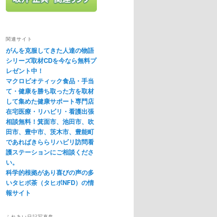
関連サイト
がんを克服してきた人達の物語
シリーズ取材CDを今なら無料プ
レゼント中！
マクロビオティック食品・手当
て・健康を勝ち取った方を取材
して集めた健康サポート専門店
在宅医療・リハビリ・看護出張
相談無料！箕面市、池田市、吹
田市、豊中市、茨木市、豊能町
であればきららリハビリ訪問看
護ステーションにご相談くださ
い。
科学的根拠があり喜びの声の多
いタヒボ茶（タヒボNFD）の情
報サイト
ふれあい日記写真集