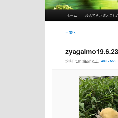
メ
ホーム
歩んできた道とこれ
イ
ン
メ
画
← 前へ
ニ
像
ュ
ナ
zyagaimo19.6.2
ー
ビ
ゲ
投稿日:
2019年6月23日
|
480 × 555
|
ー
シ
ョ
ン