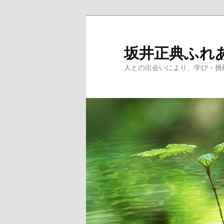
メ
イ
ン
坂井正典ふれ
コ
人との出会いにより、学び・挑
ン
テ
ン
ツ
へ
移
動