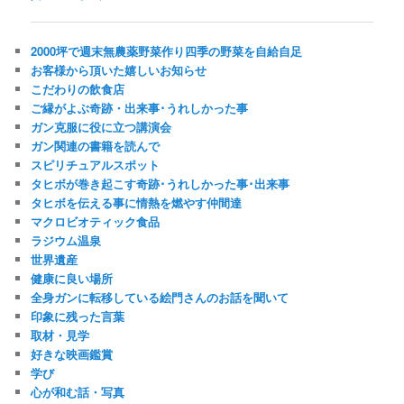
2000坪で週末無農薬野菜作り四季の野菜を自給自足
お客様から頂いた嬉しいお知らせ
こだわりの飲食店
ご縁がよぶ奇跡・出来事･うれしかった事
ガン克服に役に立つ講演会
ガン関連の書籍を読んで
スピリチュアルスポット
タヒボが巻き起こす奇跡･うれしかった事･出来事
タヒボを伝える事に情熱を燃やす仲間達
マクロビオティック食品
ラジウム温泉
世界遺産
健康に良い場所
全身ガンに転移している絵門さんのお話を聞いて
印象に残った言葉
取材・見学
好きな映画鑑賞
学び
心が和む話・写真