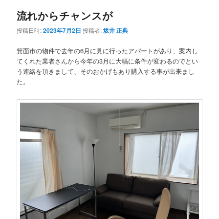
ナ
流れからチャンスが
ビ
ゲ
投稿日時:
2023年7月2日
投稿者:
坂井 正典
ー
シ
箕面市の物件で去年の6月に見に行ったアパートがあり、案内し
ョ
てくれた業者さんから今年の3月に大幅に条件が変わるのでとい
ン
う連絡を頂きまして、そのおかげもあり購入する事が出来まし
た。