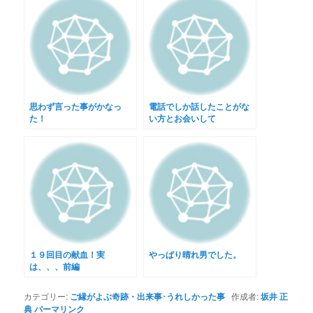
思わず言った事がかなっ
電話でしか話したことがな
た！
い方とお会いして
１９回目の献血！実
やっぱり晴れ男でした。
は、、、前編
カテゴリー:
ご縁がよぶ奇跡・出来事･うれしかった事
作成者:
坂井 正
典
パーマリンク