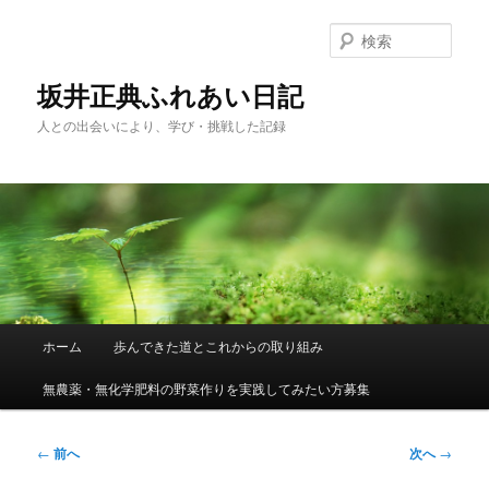
メ
イ
検
ン
索
コ
坂井正典ふれあい日記
ン
人との出会いにより、学び・挑戦した記録
テ
ン
ツ
へ
移
動
メ
ホーム
歩んできた道とこれからの取り組み
イ
ン
無農薬・無化学肥料の野菜作りを実践してみたい方募集
メ
ニ
ュ
投
←
前へ
次へ
→
ー
稿