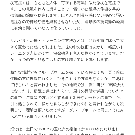
弱電流）は、もともと人体に存在する電流に似た微弱な電流で
す。この電流を体内に流すことで、傷ついた組織の修復を早め、
損傷部の治癒を促進します。ほとんど刺激を感じない極めて弱い
電流なので神経や筋を興奮させないため、運動後の筋肉痛の軽減
に有効と聞いていたので使っていました。
リハビリ・治療・トレーニング方法などは、２５年前に比べて大
きく変わった感じがしました。世の中の技術はあがり、幅広いト
レーニング方法ができ、治療機器も色んな物ができています。だ
が、うつの方・ひきこもりの方は増えている気がします。
新たな場所でもグループホームを探している時にでも、買う前に
住民の方に挨拶に行くと、ひきこもりの方達をなんとかしてあげ
てほしい！と言われました。その地域では、夜に叫び、警察沙汰
になったり、病院に運ばれたりで、周りの近所が迷惑していたと
の事で、ご両親の方もどうする事も出来なかったとの事でした。
引っ越しされて、静かな暮らしができたのにと言われながらも説
明して、理解は頂いたのですが、グループホームは同じようにみ
られている事もわかりました。
畑では、土日で3500本の玉ねぎの定植で計10000本になりまし