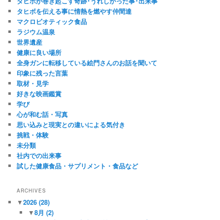
タヒボが巻き起こす奇跡･うれしかった事･出来事
タヒボを伝える事に情熱を燃やす仲間達
マクロビオティック食品
ラジウム温泉
世界遺産
健康に良い場所
全身ガンに転移している絵門さんのお話を聞いて
印象に残った言葉
取材・見学
好きな映画鑑賞
学び
心が和む話・写真
思い込みと現実との違いによる気付き
挑戦・体験
未分類
社内での出来事
試した健康食品・サプリメント・食品など
ARCHIVES
▼
2026
(28)
▼
8月
(2)