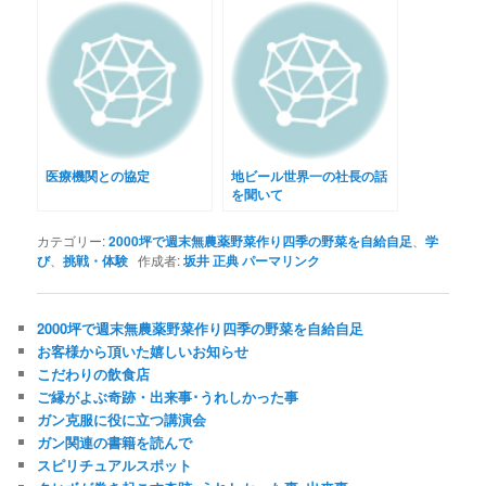
医療機関との協定
地ビール世界一の社長の話
を聞いて
カテゴリー:
2000坪で週末無農薬野菜作り四季の野菜を自給自足
、
学
び
、
挑戦・体験
作成者:
坂井 正典
パーマリンク
2000坪で週末無農薬野菜作り四季の野菜を自給自足
お客様から頂いた嬉しいお知らせ
こだわりの飲食店
ご縁がよぶ奇跡・出来事･うれしかった事
ガン克服に役に立つ講演会
ガン関連の書籍を読んで
スピリチュアルスポット