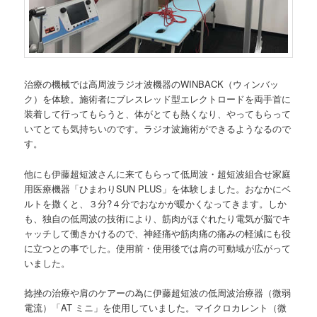
治療の機械では高周波ラジオ波機器のWINBACK（ウィンバッ
ク）を体験。施術者にブレスレッド型エレクトロードを両手首に
装着して行ってもらうと、体がとても熱くなり、やってもらって
いてとても気持ちいのです。ラジオ波施術ができるようなるので
す。
他にも伊藤超短波さんに来てもらって低周波・超短波組合せ家庭
用医療機器「ひまわりSUN PLUS」を体験しました。おなかにベ
ルトを撒くと、３分?４分でおなかが暖かくなってきます。しか
も、独自の低周波の技術により、筋肉がほぐれたり電気が脳でキ
ャッチして働きかけるので、神経痛や筋肉痛の痛みの軽減にも役
に立つとの事でした。使用前・使用後では肩の可動域が広がって
いました。
捻挫の治療や肩のケアーの為に伊藤超短波の低周波治療器（微弱
電流）「AT ミニ」を使用していました。マイクロカレント（微