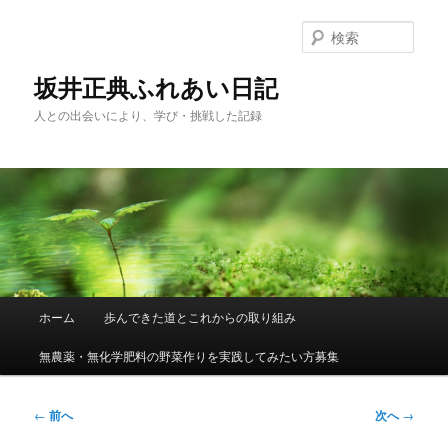
メ
イ
検
ン
索
コ
坂井正典ふれあい日記
ン
人との出会いにより、学び・挑戦した記録
テ
ン
ツ
へ
移
動
メ
ホーム
歩んできた道とこれからの取り組み
イ
ン
無農薬・無化学肥料の野菜作りを実践してみたい方募集
メ
ニ
ュ
投
←
前へ
次へ
→
ー
稿