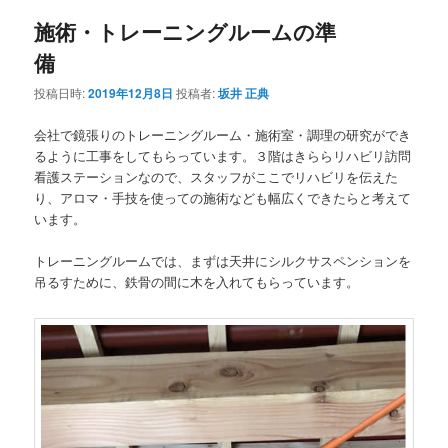
ナ
施術・トレーニングルームの準
ビ
ゲ
備
ー
シ
投稿日時:
2019年12月8日
投稿者:
坂井 正典
ョ
ン
会社で鏡張りのトレーニングルーム・施術室・調理の研究ができ
るように工事をしてもらっています。３階はきららリハビリ訪問
看護ステーションなので、スタッフがここでリハビリを伝えた
り、アロマ・手技を使っての施術なども幅広くできたらと考えて
います。
トレーニングルームでは、まずは天井にシルクサスペンションを
吊るすために、鉄骨の間に木を入れてもらっています。