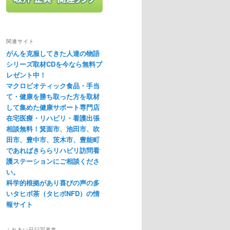
関連サイト
がんを克服してきた人達の物語
シリーズ取材CDを今なら無料プ
レゼント中！
マクロビオティック食品・手当
て・健康を勝ち取った方を取材
して集めた健康サポート専門店
在宅医療・リハビリ・看護出張
相談無料！箕面市、池田市、吹
田市、豊中市、茨木市、豊能町
であればきららリハビリ訪問看
護ステーションにご相談くださ
い。
科学的根拠があり喜びの声の多
いタヒボ茶（タヒボNFD）の情
報サイト
ふれあい日記写真集