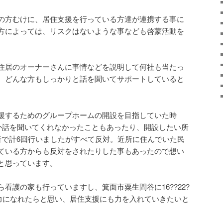
の方むけに、居住支援を行っている方達が連携する事に
方によっては、リスクはないような事なども啓蒙活動を
住居のオーナーさんに事情などを説明して何社も当たっ
、どんな方もしっかりと話を聞いてサポートしていると
援するためのグループホームの開設を目指していた時
しか話を聞いてくれなかったこともあったり、開設したい所
所で計6回行いましたがすべて反対。近所に住んでいた民
ている方からも反対をされたりした事もあったので想い
と思っています。
看護の家も行っていますし、箕面市粟生間谷に16??22?
力になれたらと思い、居住支援にも力を入れていきたいと