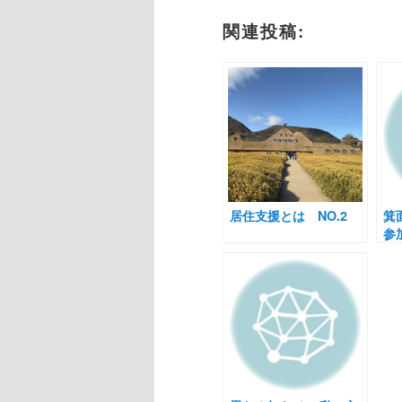
関連投稿:
居住支援とは NO.2
箕
参