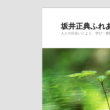
メ
イ
ン
坂井正典ふれ
コ
人との出会いにより、学び・挑
ン
テ
ン
ツ
へ
移
動