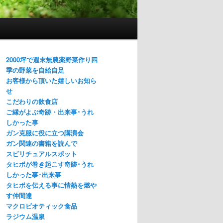
2000坪で週末無農薬野菜作り四
季の野菜を自給自足
お客様から頂いた嬉しいお知ら
せ
こだわりの飲食店
ご縁がよぶ奇跡・出来事･うれ
しかった事
ガン克服に役に立つ講演会
ガン関連の書籍を読んで
スピリチュアルスポット
タヒボが巻き起こす奇跡･うれ
しかった事･出来事
タヒボを伝える事に情熱を燃や
す仲間達
マクロビオティック食品
ラジウム温泉