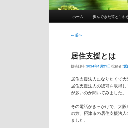
メ
ホーム
歩んできた道とこれ
イ
ン
メ
投
←
前へ
ニ
稿
ュ
ナ
居住支援とは
ー
ビ
ゲ
投稿日時:
2024年1月21日
投稿者:
坂
ー
シ
居住支援法人になりたくて大
ョ
居住支援法人の認可を取得し
ン
が多いのか聞いてみました。
その電話がきっかけで、大阪
の方、摂津市の居住支援法人
ました。