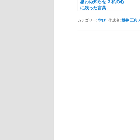
思わぬ知らせ 2 私の心
に残った言葉
カテゴリー:
学び
作成者:
坂井 正典