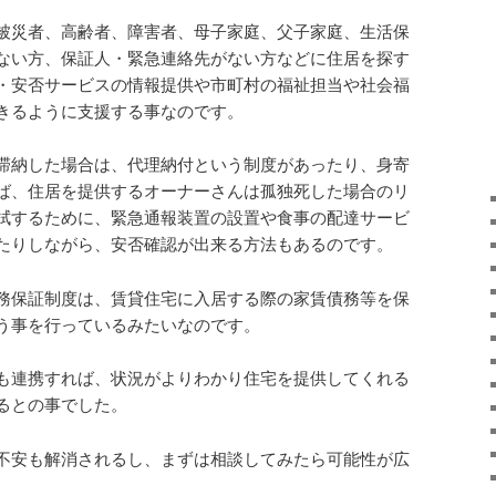
被災者、高齢者、障害者、母子家庭、父子家庭、生活保
ない方、保証人・緊急連絡先がない方などに住居を探す
・安否サービスの情報提供や市町村の福祉担当や社会福
きるように支援する事なのです。
滞納した場合は、代理納付という制度があったり、身寄
ば、住居を提供するオーナーさんは孤独死した場合のリ
拭するために、緊急通報装置の設置や食事の配達サービ
たりしながら、安否確認が出来る方法もあるのです。
務保証制度は、賃貸住宅に入居する際の家賃債務等を保
う事を行っているみたいなのです。
も連携すれば、状況がよりわかり住宅を提供してくれる
るとの事でした。
不安も解消されるし、まずは相談してみたら可能性が広
。