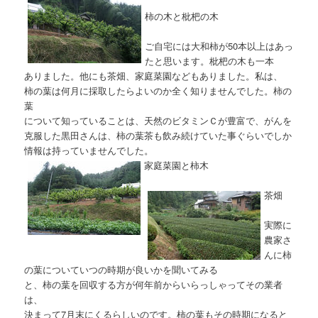
柿の木と枇杷の木
ご自宅には大和柿が50本以上はあっ
たと思います。枇杷の木も一本
ありました。他にも茶畑、家庭菜園などもありました。私は、
柿の葉は何月に採取したらよいのか全く知りませんでした。柿の
葉
について知っていることは、天然のビタミンＣが豊富で、がんを
克服した黒田さんは、柿の葉茶も飲み続けていた事ぐらいでしか
情報は持っていませんでした。
家庭菜園と柿木
茶畑
実際に
農家さ
んに柿
の葉についていつの時期が良いかを聞いてみる
と、柿の葉を回収する方が何年前からいらっしゃってその業者
は、
決まって7月末にくるらしいのです。柿の葉もその時期になると