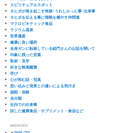
スピリチュアルスポット
タヒボが巻き起こす奇跡･うれしかった事･出来事
タヒボを伝える事に情熱を燃やす仲間達
マクロビオティック食品
ラジウム温泉
世界遺産
健康に良い場所
全身ガンに転移している絵門さんのお話を聞いて
印象に残った言葉
取材・見学
好きな映画鑑賞
学び
心が和む話・写真
思い込みと現実との違いによる気付き
挑戦・体験
未分類
社内での出来事
試した健康食品・サプリメント・食品など
ARCHIVES
▼
2026
(27)