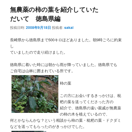
ナ
無農薬の柿の葉を紹介していた
ビ
ゲ
だいて 徳島県編
ー
シ
投稿日時:
2008年9月18日
投稿者:
sakai
ョ
ン
長崎県から徳島県まで500キロほどありました。朝9時ごろに約束
し
ていましたので走り続けました。
徳島県に着いた時には朝から雨が降っていました。徳島県でも
ご自宅は山林に囲まれている所です。
柿の葉
この方にお会いするきっかけは、枇
杷の葉を送ってくださった方の
紹介で、徳島県の遠い親戚が無農薬
の柿の木を植えているので、
何とかならんかな？という相談から柿の葉・枇杷の葉・ドクダミ
などを送ってもらったのがきっかけでした。