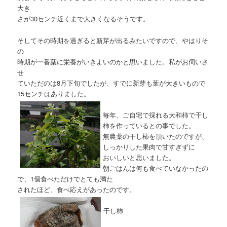
大き
さが30センチ近くまで大きくなるそうです。
そしてその時期を過ぎると新芽が出るみたいですので、やはりそ
の
時期が一番葉に栄養がいきよいのかと思いました。私がお伺いさ
せ
ていただのは8月下旬でしたが、すでに新芽も葉が大きいもので
15センチはありました。
毎年、ご自宅で採れる大和柿で干し
柿を作っているとの事でした。
無農薬の干し柿を頂いたのですが、
しっかりした果肉で甘すぎずに
おいしいと思いました。
朝ごはんは何も食べていなかったの
で、1個食べただけでとても満た
されたほど、食べ応えがあったのです。
干し柿