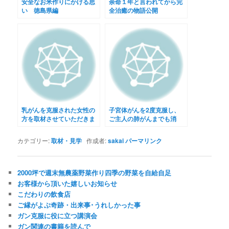
安全なお米作りにかける思
余命１年と言われてから完
い 徳島県編
全治癒の物語公開
乳がんを克服された女性の
子宮体がんを2度克服し、
方を取材させていただきま
ご主人の肺がんまでも消
した
す！
カテゴリー:
取材・見学
作成者:
sakai
パーマリンク
2000坪で週末無農薬野菜作り四季の野菜を自給自足
お客様から頂いた嬉しいお知らせ
こだわりの飲食店
ご縁がよぶ奇跡・出来事･うれしかった事
ガン克服に役に立つ講演会
ガン関連の書籍を読んで