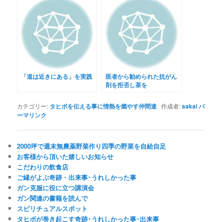
「道は近きにある」を実践
医者から勧められた抗がん
剤を拒否し茶を
カテゴリー:
タヒボを伝える事に情熱を燃やす仲間達
作成者:
sakai
パ
ーマリンク
2000坪で週末無農薬野菜作り四季の野菜を自給自足
お客様から頂いた嬉しいお知らせ
こだわりの飲食店
ご縁がよぶ奇跡・出来事･うれしかった事
ガン克服に役に立つ講演会
ガン関連の書籍を読んで
スピリチュアルスポット
タヒボが巻き起こす奇跡･うれしかった事･出来事