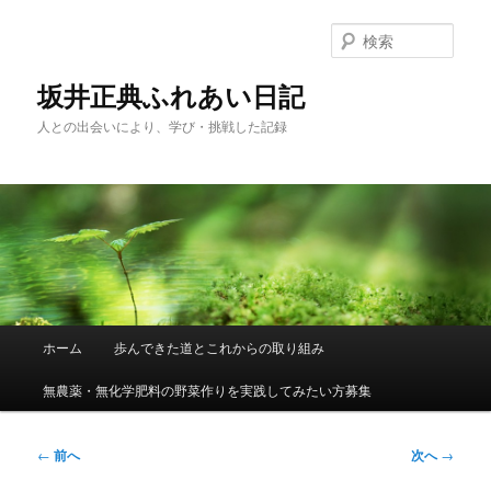
メ
イ
検
ン
索
コ
坂井正典ふれあい日記
ン
人との出会いにより、学び・挑戦した記録
テ
ン
ツ
へ
移
動
メ
ホーム
歩んできた道とこれからの取り組み
イ
ン
無農薬・無化学肥料の野菜作りを実践してみたい方募集
メ
ニ
ュ
投
←
前へ
次へ
→
ー
稿