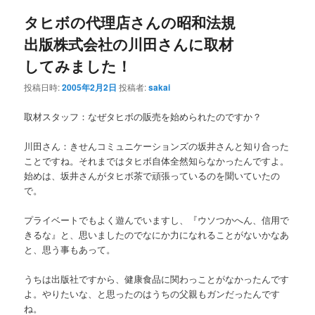
ナ
タヒボの代理店さんの昭和法規
ビ
ゲ
出版株式会社の川田さんに取材
ー
してみました！
シ
ョ
投稿日時:
2005年2月2日
投稿者:
sakai
ン
取材スタッフ：なぜタヒボの販売を始められたのですか？
川田さん：きせんコミュニケーションズの坂井さんと知り合った
ことですね。それまではタヒボ自体全然知らなかったんですよ。
始めは、坂井さんがタヒボ茶で頑張っているのを聞いていたの
で。
プライベートでもよく遊んでいますし、『ウソつかへん、信用で
きるな』と、思いましたのでなにか力になれることがないかなあ
と、思う事もあって。
うちは出版社ですから、健康食品に関わっことがなかったんです
よ。やりたいな、と思ったのはうちの父親もガンだったんです
ね。