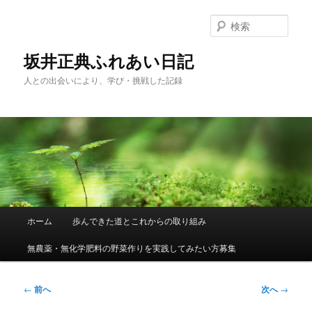
メ
イ
検
ン
索
コ
坂井正典ふれあい日記
ン
人との出会いにより、学び・挑戦した記録
テ
ン
ツ
へ
移
動
メ
ホーム
歩んできた道とこれからの取り組み
イ
ン
無農薬・無化学肥料の野菜作りを実践してみたい方募集
メ
ニ
ュ
投
←
前へ
次へ
→
ー
稿