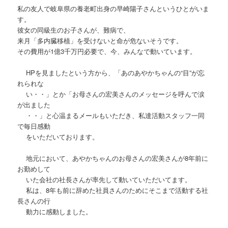
私の友人で岐阜県の養老町出身の早崎陽子さんというひとがいま
す。
彼女の同級生のお子さんが、難病で、
来月「多内臓移植」を受けないと命が危ないそうです。
その費用が1億3千万円必要で、今、みんなで動いています。
HPを見ましたという方から、「あのあやかちゃんの“目”が忘
れられな
い・・」とか「お母さんの宏美さんのメッセージを呼んで涙
が出ました
・・」と心温まるメールもいただき、私達活動スタッフ一同
で毎日感動
をいただいております。
地元において、あやかちゃんのお母さんの宏美さんが8年前に
お勤めして
いた会社の社長さんが率先して動いていただいてます。
私は、8年も前に辞めた社員さんのためにそこまで活動する社
長さんの行
動力に感動しました。