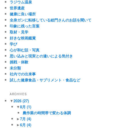
ラジウム温泉
世界遺産
健康に良い場所
全身ガンに転移している絵門さんのお話を聞いて
印象に残った言葉
取材・見学
好きな映画鑑賞
学び
心が和む話・写真
思い込みと現実との違いによる気付き
挑戦・体験
未分類
社内での出来事
試した健康食品・サプリメント・食品など
ARCHIVES
▼
2026
(27)
▼
8月
(1)
農作業の時間帯で変わる体調
►
7月
(4)
►
6月
(4)