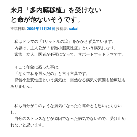
ナ
来月「多内臓移植」を受けない
ビ
ゲ
と命が危ないそうです。
ー
シ
投稿日時:
2005年11月26日
投稿者:
sakai
ョ
ン
私はドラマの「1リットルの涙」をかかさず見ています。
内容は、主人公が「脊髄小脳変性症」という病気になり、
家族、友人、医者が必死になって、サポートするドラマです。
そこで印象に残った事は、
「なんで私を選んだの」と言う言葉です。
脊髄小脳変性症という病気は、突然なる病気で原因も治療法も
ありません。
私も自分がこのような病気になったら運命とも思いたくない
し、
自分のストレスなどが原因でなった病気でないので、受け止め
れないと思います。