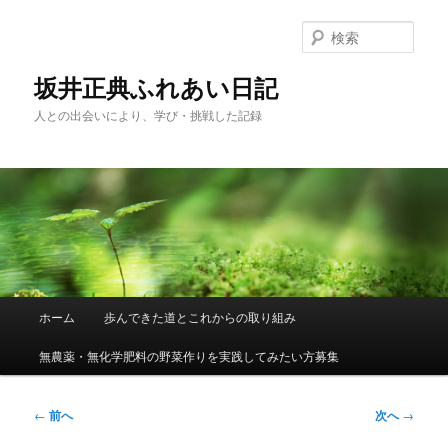
メ
イ
検
ン
索
コ
坂井正典ふれあい日記
ン
人との出会いにより、学び・挑戦した記録
テ
ン
ツ
へ
移
動
メ
ホーム
歩んできた道とこれからの取り組み
イ
ン
無農薬・無化学肥料の野菜作りを実践してみたい方募集
メ
ニ
ュ
投
←
前へ
次へ
→
ー
稿