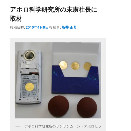
ナ
アポロ科学研究所の末廣社長に
ビ
ゲ
取材
ー
シ
投稿日時:
2010年4月8日
投稿者:
坂井 正典
ョ
ン
アポロ科学研究所のサンサンムーン・アポロセラ