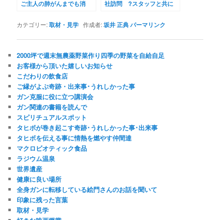
ご主人の肺がんまでも消
社訪問 ?スタッフと共に
す！
in福岡?
カテゴリー:
取材・見学
作成者:
坂井 正典
パーマリンク
2000坪で週末無農薬野菜作り四季の野菜を自給自足
お客様から頂いた嬉しいお知らせ
こだわりの飲食店
ご縁がよぶ奇跡・出来事･うれしかった事
ガン克服に役に立つ講演会
ガン関連の書籍を読んで
スピリチュアルスポット
タヒボが巻き起こす奇跡･うれしかった事･出来事
タヒボを伝える事に情熱を燃やす仲間達
マクロビオティック食品
ラジウム温泉
世界遺産
健康に良い場所
全身ガンに転移している絵門さんのお話を聞いて
印象に残った言葉
取材・見学