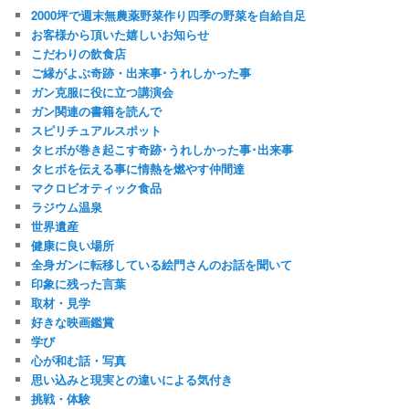
2000坪で週末無農薬野菜作り四季の野菜を自給自足
お客様から頂いた嬉しいお知らせ
こだわりの飲食店
ご縁がよぶ奇跡・出来事･うれしかった事
ガン克服に役に立つ講演会
ガン関連の書籍を読んで
スピリチュアルスポット
タヒボが巻き起こす奇跡･うれしかった事･出来事
タヒボを伝える事に情熱を燃やす仲間達
マクロビオティック食品
ラジウム温泉
世界遺産
健康に良い場所
全身ガンに転移している絵門さんのお話を聞いて
印象に残った言葉
取材・見学
好きな映画鑑賞
学び
心が和む話・写真
思い込みと現実との違いによる気付き
挑戦・体験