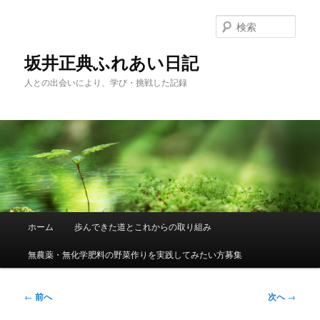
メ
イ
検
ン
索
コ
坂井正典ふれあい日記
ン
人との出会いにより、学び・挑戦した記録
テ
ン
ツ
へ
移
動
メ
ホーム
歩んできた道とこれからの取り組み
イ
ン
無農薬・無化学肥料の野菜作りを実践してみたい方募集
メ
ニ
ュ
投
←
前へ
次へ
→
ー
稿