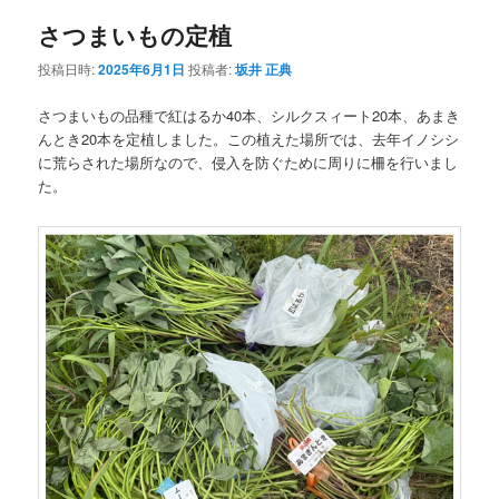
ナ
さつまいもの定植
ビ
ゲ
投稿日時:
2025年6月1日
投稿者:
坂井 正典
ー
シ
さつまいもの品種で紅はるか40本、シルクスィート20本、あまき
ョ
んとき20本を定植しました。この植えた場所では、去年イノシシ
ン
に荒らされた場所なので、侵入を防ぐために周りに柵を行いまし
た。