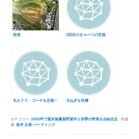
前進
2回目のきゃべつの定植
丸オクラ・ゴーヤを定植！
玉ねぎを収穫
カテゴリー:
2000坪で週末無農薬野菜作り四季の野菜を自給自足
作成
者:
坂井 正典
パーマリンク