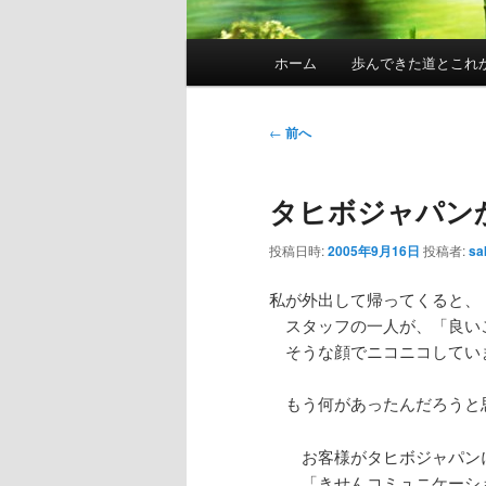
メ
ホーム
歩んできた道とこれ
イ
ン
メ
投
←
前へ
ニ
稿
ュ
ナ
タヒボジャパン
ー
ビ
ゲ
投稿日時:
2005年9月16日
投稿者:
sa
ー
シ
私が外出して帰ってくると、
ョ
スタッフの一人が、「良い
ン
そうな顔でニコニコしてい
もう何があったんだろうと
お客様がタヒボジャパンに
「きせんコミュニケーショ