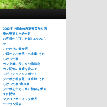
2000坪で週末無農薬野菜作り四
季の野菜を自給自足
お客様から頂いた嬉しいお知ら
せ
こだわりの飲食店
ご縁がよぶ奇跡・出来事･うれ
しかった事
ガン克服に役に立つ講演会
ガン関連の書籍を読んで
スピリチュアルスポット
タヒボが巻き起こす奇跡･うれ
しかった事･出来事
タヒボを伝える事に情熱を燃や
す仲間達
マクロビオティック食品
ラジウム温泉