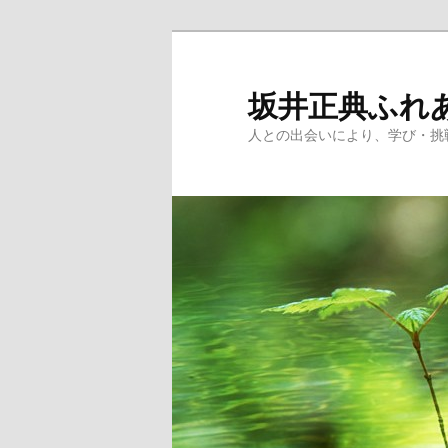
メ
イ
ン
坂井正典ふれ
コ
人との出会いにより、学び・挑
ン
テ
ン
ツ
へ
移
動