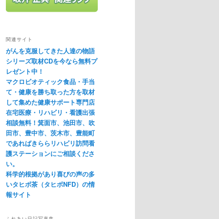
関連サイト
がんを克服してきた人達の物語
シリーズ取材CDを今なら無料プ
レゼント中！
マクロビオティック食品・手当
て・健康を勝ち取った方を取材
して集めた健康サポート専門店
在宅医療・リハビリ・看護出張
相談無料！箕面市、池田市、吹
田市、豊中市、茨木市、豊能町
であればきららリハビリ訪問看
護ステーションにご相談くださ
い。
科学的根拠があり喜びの声の多
いタヒボ茶（タヒボNFD）の情
報サイト
ふれあい日記写真集